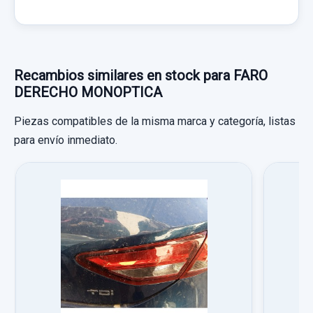
Recambios similares en stock para FARO
DERECHO MONOPTICA
Piezas compatibles de la misma marca y categoría, listas
para envío inmediato.
FARO IZQUIERDO MONOPTICA
FARO IZQUIERDO MONOPTICA usado.
SEAT ALHAMBRA (7V8) GRAN VIA
MANDO VOLANTE
Garantía 1 año
MANDO VOLANTE usado.
Ref:
757711
SEAT ALHAMBRA (7V8) GRAN VIA
20,00 €
Garantía 1 año
Sin IVA, gastos de envío no incluidos.