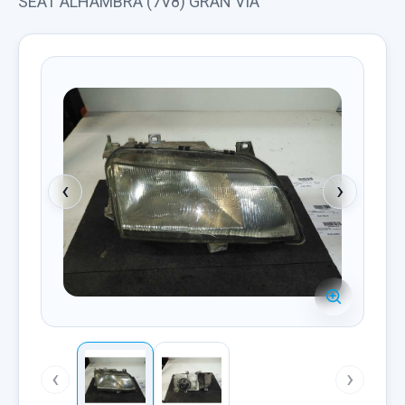
SEAT ALHAMBRA (7V8) GRAN VIA
‹
›
‹
›