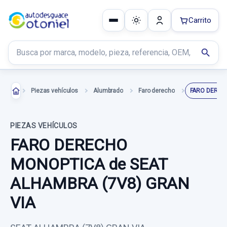
Carrito
Buscar productos
search
Piezas vehículos
Alumbrado
Faro derecho
FARO DEREC
PIEZAS VEHÍCULOS
FARO DERECHO
MONOPTICA de SEAT
ALHAMBRA (7V8) GRAN
VIA