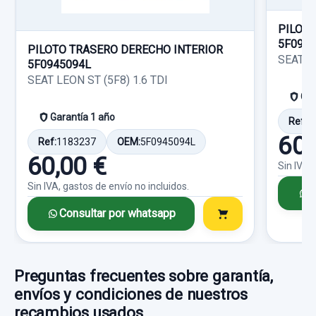
Ref:
757672
PILOTO
5F094
Consultar por whatsapp
10,00 €
PILOTO TRASERO DERECHO INTERIOR
SEAT LE
5F0945094L
Sin IVA, gastos de envío no incluidos.
SEAT LEON ST (5F8) 1.6 TDI
Gar
Garantía 1 año
Consultar por whatsapp
Ref:
1
60,
Ref:
1183237
OEM:
5F0945094L
60,00 €
Sin IVA,
Sin IVA, gastos de envío no incluidos.
C
Consultar por whatsapp
Preguntas frecuentes sobre garantía,
envíos y condiciones de nuestros
recambios usados