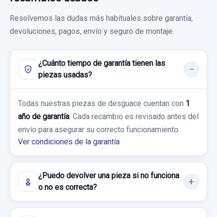
PILOTO DELANTERO DERECHO BLANCO
Resolvemos las dudas más habituales sobre garantía,
devoluciones, pagos, envío y seguro de montaje.
PILOTO DELANTERO DERECHO BLANCO
usado.
SEAT ALHAMBRA (7V8) GRAN VIA
¿Cuánto tiempo de garantía tienen las
MANDO MULTIFUNCION 46990 46977 46987
piezas usadas?
Garantía 1 año
MANDO MULTIFUNCION 46990 46977
46987 usado.
Todas nuestras piezas de desguace cuentan con
1
Ref:
757729
SEAT ALHAMBRA (7V8) GRAN VIA
año de garantía
. Cada recambio es revisado antes del
10,00 €
envío para asegurar su correcto funcionamiento.
Garantía 1 año
Ver condiciones de la garantía
Sin IVA, gastos de envío no incluidos.
Ref:
753239
OEM:
46990
¿Puedo devolver una pieza si no funciona
Consultar por whatsapp
19,00 €
o no es correcta?
Sin IVA, gastos de envío no incluidos.