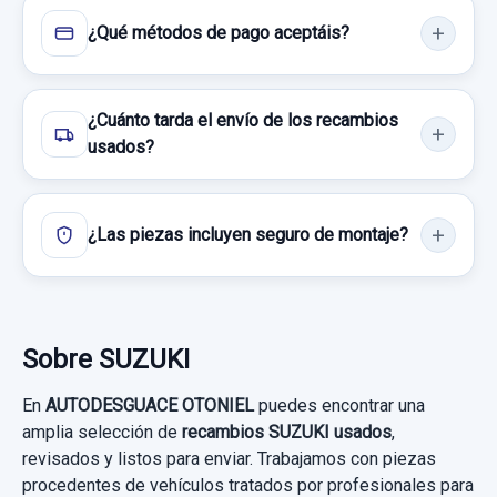
CERRADURA PUERTA TRASERA DERECHA
¿Qué métodos de pago aceptáis?
6... usado.
Consultar por whatsapp
SUZUKI IGNIS RM (MH) BÁSICO
¿Cuánto tarda el envío de los recambios
Garantía 1 año
usados?
Ref:
602949
¿Las piezas incluyen seguro de montaje?
35,00 €
Sin IVA, gastos de envío no incluidos.
ANILLO AIRBAG 24436919
ANILLO AIRBAG 24436919 usado.
Sobre SUZUKI
Consultar por whatsapp
SUZUKI IGNIS RM (MH) BÁSICO
VOLANTE
En
AUTODESGUACE OTONIEL
puedes encontrar una
Garantía 1 año
amplia selección de
recambios SUZUKI usados
,
VOLANTE usado.
revisados y listos para enviar. Trabajamos con piezas
Ref:
758346
OEM:
24436919
SUZUKI IGNIS RM (MH) BÁSICO
procedentes de vehículos tratados por profesionales para