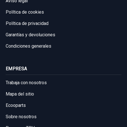
Aviso legal
Consultar por whatsapp
Garantía 1 año
Política de cookies
Ref:
613089
OEM:
861694W
Política de privacidad
17,35 €
Garantías y devoluciones
Sin IVA, gastos de envío no incluidos.
Condiciones generales
Consultar por whatsapp
EMPRESA
Trabaja con nosotros
Mapa del sitio
Ecooparts
Sobre nosotros