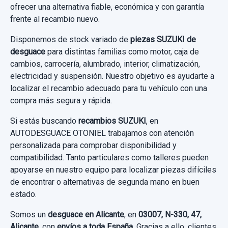
ofrecer una alternativa fiable, económica y con garantía
19,00 €
AMORTIGUADOR TRASERO DERECHO
Garantía 1 año
frente al recambio nuevo.
Sin IVA, gastos de envío no incluidos.
AMORTIGUADOR TRASERO DERECHO
Disponemos de stock variado de
piezas SUZUKI de
Ref:
657602
usado.
desguace
para distintas familias como motor, caja de
Consultar por whatsapp
SUZUKI IGNIS RM (MH) BÁSICO
30,00 €
cambios, carrocería, alumbrado, interior, climatización,
electricidad y suspensión. Nuestro objetivo es ayudarte a
Sin IVA, gastos de envío no incluidos.
Garantía 1 año
localizar el recambio adecuado para tu vehículo con una
compra más segura y rápida.
Ref:
757658
Consultar por whatsapp
Si estás buscando
recambios SUZUKI
, en
30,00 €
AUTODESGUACE OTONIEL trabajamos con atención
personalizada para comprobar disponibilidad y
ELEVALUNAS DELANTERO DERECHO 2 PIN
Sin IVA, gastos de envío no incluidos.
compatibilidad. Tanto particulares como talleres pueden
ELEVALUNAS DELANTERO DERECHO 2 PIN
apoyarse en nuestro equipo para localizar piezas difíciles
usado.
Consultar por whatsapp
de encontrar o alternativas de segunda mano en buen
estado.
SUZUKI IGNIS RM (MH) BÁSICO
Somos un
desguace en Alicante
, en
03007, N-330, 47,
Garantía 1 año
Alicante
, con
envíos a toda España
. Gracias a ello, clientes