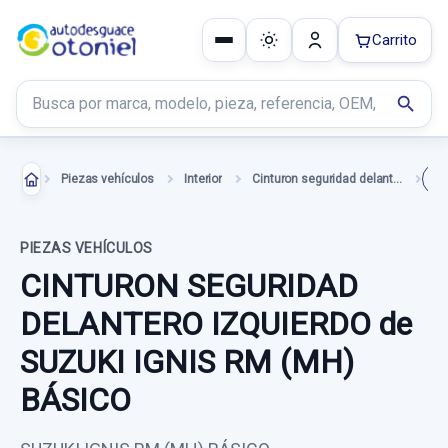
Carrito
Buscar productos
search
Piezas vehículos
Interior
Cinturon seguridad delantero izquierdo
PIEZAS VEHÍCULOS
CINTURON SEGURIDAD
DELANTERO IZQUIERDO de
SUZUKI IGNIS RM (MH)
BÁSICO