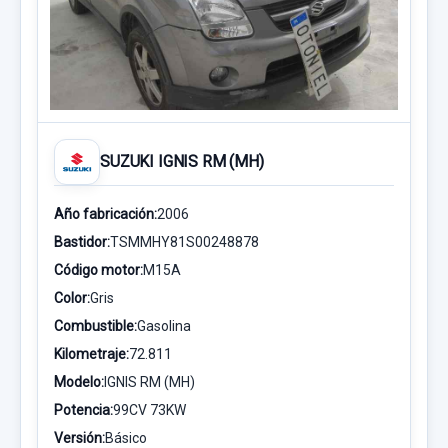
SUZUKI IGNIS RM (MH)
Año fabricación:
2006
Bastidor:
TSMMHY81S00248878
Código motor:
M15A
Color:
Gris
Combustible:
Gasolina
Kilometraje:
72.811
Modelo:
IGNIS RM (MH)
Potencia:
99CV 73KW
Versión:
Básico