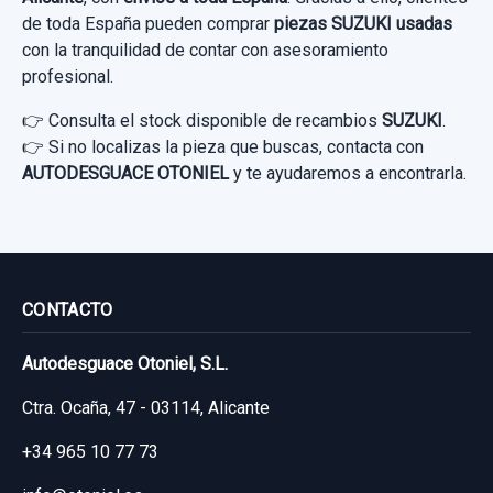
de toda España pueden comprar
piezas SUZUKI usadas
Ref:
602954
con la tranquilidad de contar con asesoramiento
30,00 €
profesional.
MANDO INTERMITENTES
Sin IVA, gastos de envío no incluidos.
👉 Consulta el stock disponible de recambios
SUZUKI
.
MANDO INTERMITENTES usado.
👉 Si no localizas la pieza que buscas, contacta con
SUZUKI IGNIS RM (MH) BÁSICO
AUTODESGUACE OTONIEL
y te ayudaremos a encontrarla.
Consultar por whatsapp
AIRBAG DELANTERO IZQUIERDO 4815086G00
Garantía 1 año
DA86G0G349BY143
Ref:
683598
AIRBAG DELANTERO IZQUIERDO... usado.
CONTACTO
SUZUKI IGNIS RM (MH) BÁSICO
20,00 €
AMORTIGUADOR TRASERO IZQUIERDO
Sin IVA, gastos de envío no incluidos.
Autodesguace Otoniel, S.L.
Garantía 1 año
AMORTIGUADOR TRASERO IZQUIERDO
Ctra. Ocaña, 47 - 03114, Alicante
Ref:
657615
OEM:
4815086G00
usado.
Consultar por whatsapp
+34 965 10 77 73
SUZUKI IGNIS RM (MH) BÁSICO
19,83 €