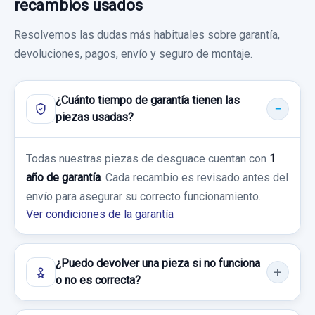
recambios usados
Ref:
757694
usado.
Resolvemos las dudas más habituales sobre garantía,
SUZUKI IGNIS RM (MH) BÁSICO
40,00 €
AIRBAG DELANTERO DERECHO 7391086G11
devoluciones, pagos, envío y seguro de montaje.
Sin IVA, gastos de envío no incluidos.
Garantía 1 año
AIRBAG DELANTERO DERECHO
7391086G11 usado.
¿Cuánto tiempo de garantía tienen las
Ref:
757676
OEM:
3891086G02000
Consultar por whatsapp
SUZUKI IGNIS RM (MH) BÁSICO
piezas usadas?
19,83 €
SERVOFRENO 5100086G10
Garantía 1 año
Todas nuestras piezas de desguace cuentan con
Sin IVA, gastos de envío no incluidos.
1
SERVOFRENO 5100086G10 usado.
año de garantía
. Cada recambio es revisado antes del
Ref:
757699
OEM:
7391086G11
SUZUKI IGNIS RM (MH) BÁSICO
envío para asegurar su correcto funcionamiento.
Consultar por whatsapp
42,97 €
Ver condiciones de la garantía
Garantía 1 año
Sin IVA, gastos de envío no incluidos.
Ref:
757656
OEM:
5100086G10
¿Puedo devolver una pieza si no funciona
o no es correcta?
Consultar por whatsapp
33,88 €
CERRADURA PUERTA TRASERA DERECHA 6
PIN
Sin IVA, gastos de envío no incluidos.