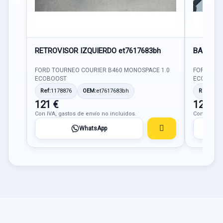
RETROVISOR IZQUIERDO et7617683bh
BARRAS
FORD TOURNEO COURIER B460 MONOSPACE 1.0
FORD TOU
ECOBOOST
ECOBOOS
Ref:
1178876
OEM:
et7617683bh
Ref:
1179
121 €
121 €
Con IVA, gastos de envío no incluidos.
Con IVA, ga
WhatsApp