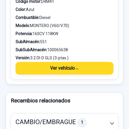
Código motor:
D4M41
Color:
Azul
Combustible:
Diesel
Modelo:
MONTERO (V60/V70)
Potencia:
160CV 118KW
SubAlmacén:
551
SubSubAlmacén:
100065638
Versión:
3.2 DI-D GLS (3-ptas.)
Ver vehículo
Recambios relacionados
CAMBIO/EMBRAGUE
1