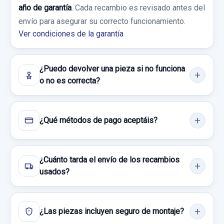
25,00 €
BRAZO SUSPENSION INFERIOR DELANTERO
año de garantía
. Cada recambio es revisado antes del
IZQUIERDO
Sin IVA, gastos de envío no incluidos.
envío para asegurar su correcto funcionamiento.
Ver condiciones de la garantía
BRAZO SUSPENSION INFERIOR
DELANTERO... usado.
Consultar por whatsapp
MITSUBISHI MONTERO (V60/V70) 3.2 DI-D
¿Puedo devolver una pieza si no funciona
GLS (3-PTAS.)
o no es correcta?
Garantía 1 año
¿Qué métodos de pago aceptáis?
Ref:
740920
30,00 €
¿Cuánto tarda el envío de los recambios
Sin IVA, gastos de envío no incluidos.
usados?
Consultar por whatsapp
¿Las piezas incluyen seguro de montaje?