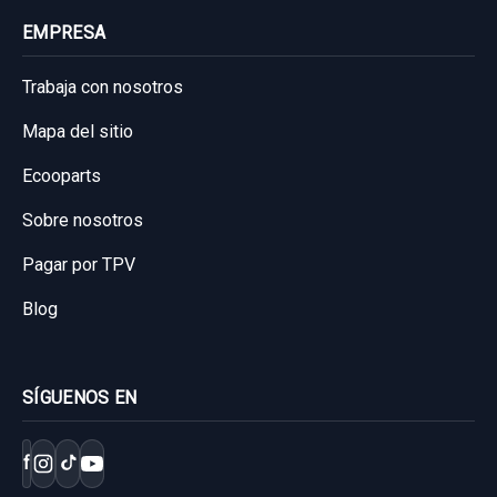
EMPRESA
Trabaja con nosotros
Mapa del sitio
Ecooparts
AMORTIGUADOR TRASERO DERECHO
Sobre nosotros
AMORTIGUADOR TRASERO DERECHO
usado.
Pagar por TPV
MITSUBISHI MONTERO (V60/V70) 3.2 DI-D
Blog
GLS (3-PTAS.)
Garantía 1 año
SÍGUENOS EN
Ref:
740939
30,00 €
f