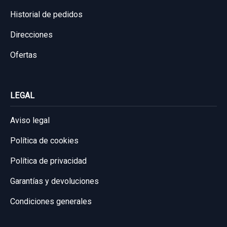
Garantía 1 año
Historial de pedidos
Ref:
740922
Direcciones
40,00 €
Ofertas
Sin IVA, gastos de envío no incluidos.
LEGAL
Consultar por whatsapp
Aviso legal
Política de cookies
Política de privacidad
Garantías y devoluciones
Condiciones generales