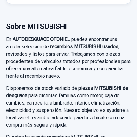
CENTRALITA ABS MR400420
Sobre MITSUBISHI
CENTRALITA ABS MR400420 usado.
En
AUTODESGUACE OTONIEL
puedes encontrar una
MITSUBISHI MONTERO (V60/V70) 3.2 DI-D
amplia selección de
recambios MITSUBISHI usados
,
GLS (3-PTAS.)
revisados y listos para enviar. Trabajamos con piezas
procedentes de vehículos tratados por profesionales para
Garantía 1 año
ofrecer una alternativa fiable, económica y con garantía
frente al recambio nuevo.
Ref:
740522
OEM:
MR400420
Disponemos de stock variado de
piezas MITSUBISHI de
36,36 €
desguace
para distintas familias como motor, caja de
cambios, carrocería, alumbrado, interior, climatización,
Sin IVA, gastos de envío no incluidos.
BRAZO SUSPENSION SUPERIOR DELANTERO
electricidad y suspensión. Nuestro objetivo es ayudarte a
DERECHO
localizar el recambio adecuado para tu vehículo con una
Consultar por whatsapp
compra más segura y rápida.
BRAZO SUSPENSION SUPERIOR