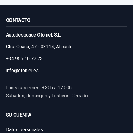
MITSUBISHI MONTERO (V60/V70) 3.2 DI-D
GLS (3-PTAS.)
CONTACTO
Garantía 1 año
Autodesguace Otoniel, S.L.
Ref:
740532
OEM:
337860
Ctra. Ocaña, 47 - 03114, Alicante
26,44 €
+34 965 10 77 73
Sin IVA, gastos de envío no incluidos.
info@otoniel.es
BRAZO SUSPENSION SUPERIOR DELANTERO
Consultar por whatsapp
IZQUIERDO
Lunes a Viernes: 8:30h a 17:00h
Sábados, domingos y festivos: Cerrado
BRAZO SUSPENSION SUPERIOR
DELANTERO... usado.
MITSUBISHI MONTERO (V60/V70) 3.2 DI-D
SU CUENTA
GLS (3-PTAS.)
Datos personales