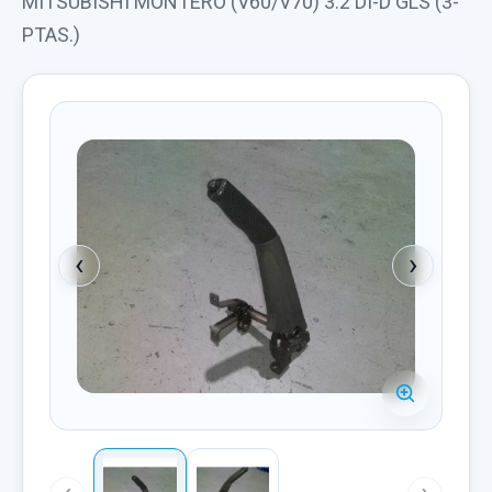
MITSUBISHI MONTERO (V60/V70) 3.2 DI-D GLS (3-
PTAS.)
‹
›