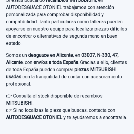
DELANTERO... usado.
Si estás buscando
recambios MITSUBISHI
, en
AUTODESGUACE OTONIEL trabajamos con atención
MITSUBISHI MONTERO (V60/V70) 3.2 DI-D
personalizada para comprobar disponibilidad y
GLS (3-PTAS.)
compatibilidad. Tanto particulares como talleres pueden
apoyarse en nuestro equipo para localizar piezas difíciles
Garantía 1 año
de encontrar o alternativas de segunda mano en buen
estado.
Ref:
740921
Somos un
desguace en Alicante
, en
03007, N-330, 47,
40,00 €
Alicante
, con
envíos a toda España
. Gracias a ello, clientes
Sin IVA, gastos de envío no incluidos.
de toda España pueden comprar
piezas MITSUBISHI
usadas
con la tranquilidad de contar con asesoramiento
profesional.
Consultar por whatsapp
👉 Consulta el stock disponible de recambios
MITSUBISHI
.
👉 Si no localizas la pieza que buscas, contacta con
CONMUTADOR DE ARRANQUE 337860
AUTODESGUACE OTONIEL
y te ayudaremos a encontrarla.
CONMUTADOR DE ARRANQUE 337860
usado.