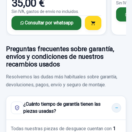
35,00 €
Sin IVA,
Sin IVA, gastos de envío no incluidos.
Consultar por whatsapp
C
Consultar por whatsapp
Preguntas frecuentes sobre garantía,
envíos y condiciones de nuestros
recambios usados
MANDO LIMPIA
Resolvemos las dudas más habituales sobre garantía,
MANDO LIMPIA usado.
devoluciones, pagos, envío y seguro de montaje.
MITSUBISHI MONTERO (V60/V70) 3.2 DI-D
GLS (3-PTAS.)
¿Cuánto tiempo de garantía tienen las
Garantía 1 año
piezas usadas?
Ref:
740521
Todas nuestras piezas de desguace cuentan con
1