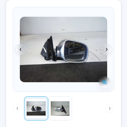
‹
›
‹
›