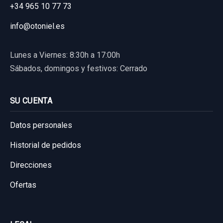
+34 965 10 77 73
Garantía 1 año
info@otoniel.es
Ref:
800339
OEM:
038130073AA
90,00 €
Lunes a Viernes: 8:30h a 17:00h
Sábados, domingos y festivos: Cerrado
Sin IVA, gastos de envío no incluidos.
SU CUENTA
Consultar por whatsapp
Datos personales
Historial de pedidos
Direcciones
Ofertas