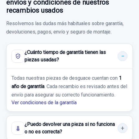
envíos y condiciones de nuestros
recambios usados
Resolvemos las dudas más habituales sobre garantía,
devoluciones, pagos, envío y seguro de montaje.
¿Cuánto tiempo de garantía tienen las
INYECTOR 038130073AA
piezas usadas?
INYECTOR 038130073AA usado.
VOLKSWAGEN PASSAT BERLINA (3B3) 1.9
Todas nuestras piezas de desguace cuentan con
1
TDI
año de garantía
. Cada recambio es revisado antes del
envío para asegurar su correcto funcionamiento.
Garantía 1 año
Ver condiciones de la garantía
Ref:
800337
OEM:
038130073AA
¿Puedo devolver una pieza si no funciona
90,00 €
o no es correcta?
Sin IVA, gastos de envío no incluidos.