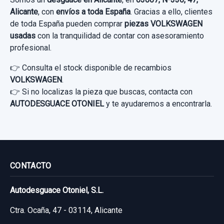
Alicante
, con
envíos a toda España
. Gracias a ello, clientes
de toda España pueden comprar
piezas VOLKSWAGEN
usadas
con la tranquilidad de contar con asesoramiento
profesional.
👉 Consulta el stock disponible de recambios
VOLKSWAGEN
.
👉 Si no localizas la pieza que buscas, contacta con
AUTODESGUACE OTONIEL
y te ayudaremos a encontrarla.
INYECTOR 038130073AA
CONTACTO
INYECTOR 038130073AA usado.
Autodesguace Otoniel, S.L.
VOLKSWAGEN PASSAT BERLINA (3B3) 1.9
Ctra. Ocaña, 47 - 03114, Alicante
TDI