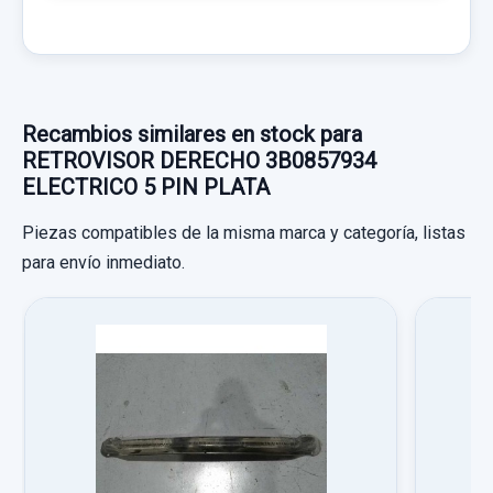
Recambios similares en stock para
RETROVISOR DERECHO 3B0857934
ELECTRICO 5 PIN PLATA
MANETA EXTERIOR DELANTERA IZQUIERDA
Piezas compatibles de la misma marca y categoría, listas
MANETA EXTERIOR DELANTERA
para envío inmediato.
IZQUIERDA usado.
VOLKSWAGEN PASSAT BERLINA (3B3) 1.9
TDI
INYECTOR 038130073AA
Garantía 1 año
INYECTOR 038130073AA usado.
VOLKSWAGEN PASSAT BERLINA (3B3) 1.9
Ref:
782011
TDI