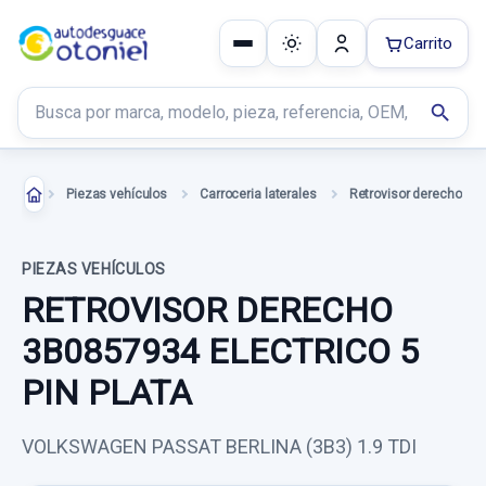
Carrito
Buscar productos
search
Piezas vehículos
Carroceria laterales
Retrovisor derecho
PIEZAS VEHÍCULOS
RETROVISOR DERECHO
3B0857934 ELECTRICO 5
PIN PLATA
VOLKSWAGEN PASSAT BERLINA (3B3) 1.9 TDI