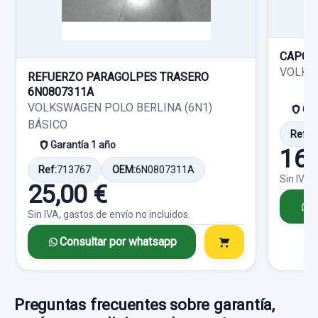
15,00 €
Garantía 1 año
Sin IVA, gastos de envío no incluidos.
Ref:
800336
OEM:
038130073AA
CAPOT
VOLKSW
Consultar por whatsapp
REFUERZO PARAGOLPES TRASERO
90,00 €
6N0807311A
Sin IVA, gastos de envío no incluidos.
VOLKSWAGEN POLO BERLINA (6N1)
Gar
BÁSICO
Ref:
1
Garantía 1 año
Consultar por whatsapp
160
Ref:
713767
OEM:
6N0807311A
Sin IVA,
25,00 €
C
Sin IVA, gastos de envío no incluidos.
Consultar por whatsapp
Preguntas frecuentes sobre garantía,