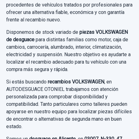
procedentes de vehículos tratados por profesionales para
INYECTOR 038130073AA
ofrecer una alternativa fiable, económica y con garantía
frente al recambio nuevo.
INYECTOR 038130073AA usado.
VOLKSWAGEN PASSAT BERLINA (3B3) 1.9
Disponemos de stock variado de
piezas VOLKSWAGEN
TDI
de desguace
para distintas familias como motor, caja de
cambios, carrocería, alumbrado, interior, climatización,
Garantía 1 año
electricidad y suspensión. Nuestro objetivo es ayudarte a
localizar el recambio adecuado para tu vehículo con una
Ref:
800338
OEM:
038130073AA
compra más segura y rápida.
90,00 €
Si estás buscando
recambios VOLKSWAGEN
, en
AUTODESGUACE OTONIEL trabajamos con atención
Sin IVA, gastos de envío no incluidos.
personalizada para comprobar disponibilidad y
compatibilidad. Tanto particulares como talleres pueden
apoyarse en nuestro equipo para localizar piezas difíciles
Consultar por whatsapp
de encontrar o alternativas de segunda mano en buen
estado.
Somos un
desguace en Alicante
, en
03007, N-330, 47,