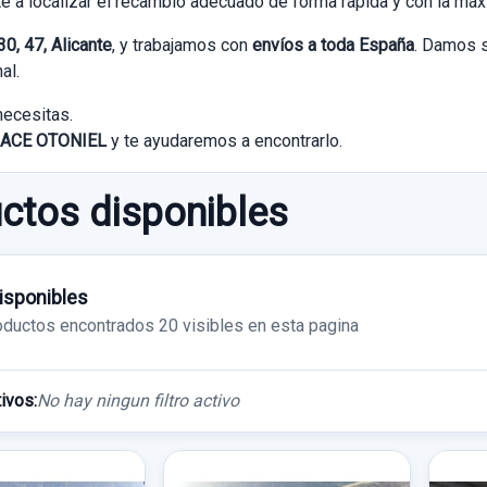
e a localizar el recambio adecuado de forma rápida y con la má
0, 47, Alicante
, y trabajamos con
envíos a toda España
. Damos s
al.
necesitas.
ACE OTONIEL
y te ayudaremos a encontrarlo.
ctos disponibles
isponibles
oductos encontrados
20 visibles en esta pagina
tivos:
No hay ningun filtro activo