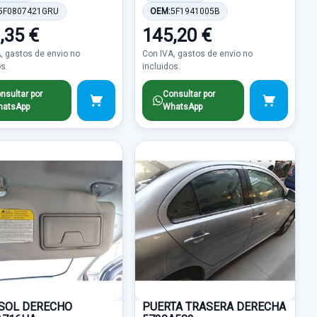
5F0807421GRU
OEM:
5F1941005B
,35 €
145,20 €
, gastos de envio no
Con IVA, gastos de envio no
os.
incluidos.
nsultar por
Consultar por
atsApp
WhatsApp
SOL DERECHO
PUERTA TRASERA DERECHA