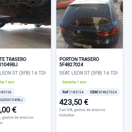
TE TRASERO
PORTON TRASERO
01049BJ
5F4827024
LEON ST (5F8) 1.6 TDI
SEAT LEON ST (5F8) 1.6 TDI
tia 1 ano
Garantia 1 ano
183156
Ref:
1183154
OEM:
5F4827024
5Q0501049BJ
423,50 €
,00 €
Con IVA, gastos de envio no
incluidos.
, gastos de envio no
os.