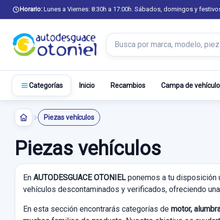
Horario:
Lunes a Viernes: 8:30h a 17:00h. Sábados, domingos y festivo
Buscar productos
Inicio
Recambios
Campa de vehículo
Categorías
Piezas vehículos
Piezas vehículos
En
AUTODESGUACE OTONIEL
ponemos a tu disposición 
vehículos descontaminados y verificados, ofreciendo una 
En esta sección encontrarás categorías de
motor, alumbra