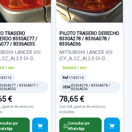
TO TRASERO
PILOTO TRASERO DERECHO
ERDO 8330A277 /
8330A278 / 8336A078 /
077 / 8336A035
8336A036
BISHI LANCER VIII
MITSUBISHI LANCER VIII
 CZ_A) 2.0 DI-D...
(CY_A, CZ_A) 2.0 DI-D...
tia 1 ano
Garantia 1 ano
183115
Ref:
1183114
8330A277 / 8336A077 /
8330A278 / 8336A078 /
OEM:
8336A035
8336A036
65 €
78,65 €
, gastos de envio no
Con IVA, gastos de envio no
os.
incluidos.
nsultar por
Consultar por
atsApp
WhatsApp