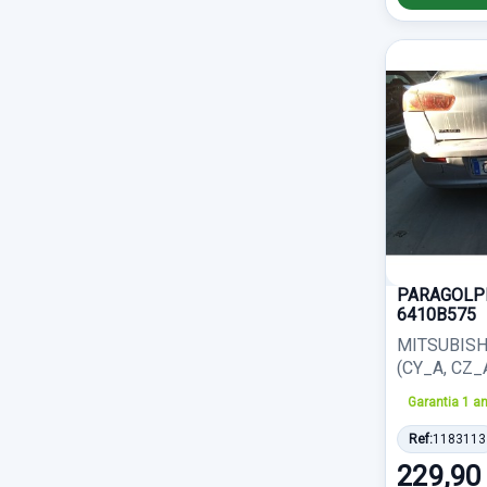
Radiador agua
668
ELECTRICO 6 PIN
48
ABARTH
2
Puerta trasera izquierda
662
CAJA
47
AIXAM
2
Cerradura puerta trasera derecha
635
DE 4
47
DS
2
Anillo airbag
605
INTERIOR
47
LIGIER
2
Porton trasero
597
BLANCA
45
ROVER
2
Kit airbag
594
SOPORTE ROTO
45
GMC
1
Capot
591
PARAGOLP
VERDE
45
LADA
1
6410B575
Mando luces
585
NEGRA
44
MITSUBISHI
PIAGGIO
1
(CY_A, CZ_A)
Amortiguador delantero izquierdo
576
1ºSERIE
43
WOTTAN
1
Garantia 1 a
Piloto trasero derecho interior
576
5 PUERTAS
42
Ref:
1183113
Mando multifuncion
566
229,90
SIN AIRBAG
41