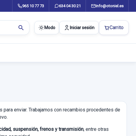
965 10 77 73
634 04 30 21
info@otoniel.es
search
Carrito
Modo
Iniciar sesión
tas para enviar. Trabajamos con recambios procedentes de
evo.
ricidad, suspensión, frenos y transmisión
, entre otras