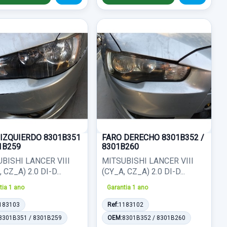
 IZQUIERDO 8301B351
FARO DERECHO 8301B352 /
1B259
8301B260
BISHI LANCER VIII
MITSUBISHI LANCER VIII
 CZ_A) 2.0 DI-D...
(CY_A, CZ_A) 2.0 DI-D...
tia 1 ano
Garantia 1 ano
183103
Ref:
1183102
8301B351 / 8301B259
OEM:
8301B352 / 8301B260