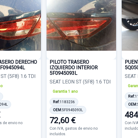
RASERO DERECHO
PILOTO TRASERO
PUEN
5F0945094L
IZQUIERDO INTERIOR
5Q05
5F0945093L
ST (5F8) 1.6 TDI
SEAT 
SEAT LEON ST (5F8) 1.6 TDI
no
Garan
Garantia 1 ano
Ref:
1
Ref:
1183236
094L
OEM:
OEM:
5F0945093L
€
484
72,60 €
s de envio no
Con IVA
Con IVA, gastos de envio no
incluid
incluidos.