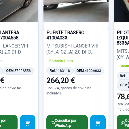
ELANTERA
PUENTE TRASERO
PILO
700A558
4100A033
IZQUI
8336A
 LANCER VIII
MITSUBISHI LANCER VIII
MITSU
 2.0 DI-D...
(CY_A, CZ_A) 2.0 DI-D...
(CY_A,
no
Garantia 1 ano
Garan
OEM:
5700A558
Ref:
1183118
OEM:
4100A033
Ref:
1
 €
266,20 €
OEM:
s de envio no
Con IVA, gastos de envio no
incluidos.
78,
Con IVA
incluid
 por
Consultar por
Co
p
WhatsApp
Wh