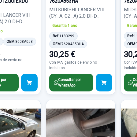
 IZQUIERDO
7620A853HA
7620
MITSUBISHI LANCER VIII
MITSU
 LANCER VIII
(CY_A, CZ_A) 2.0 DI-D...
(CY_A,
 2.0 DI-D...
Garantia 1 ano
Garan
no
Ref:
1183299
Ref:
1
OEM:
8608A058
OEM:
7620A853HA
OEM:
€
30,25 €
30,
s de envio no
Con IVA, gastos de envio no
Con IVA
incluidos.
incluid
 por
Consultar por
Co
p
WhatsApp
Wh