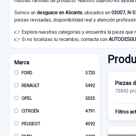
muchas familias de producto. Nuestro objetivo es ayudart
Somos un
desguace en Alicante
, ubicados en
03007, N-33
piezas revisadas, disponibilidad real y atención profesion
👉 Explora nuestras categorías y encuentra la pieza que 
👉 Si no localizas tu recambio, contacta con
AUTODESGU
Produ
Marca
FORD
5720
Piezas d
RENAULT
5492
73843 pr
OPEL
5025
CITROËN
4791
Filtros ac
PEUGEOT
4592