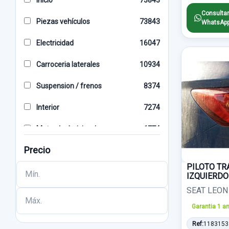
Inicio
73843
GRIS
174
VOLVO
1001
Consultar
Piezas vehículos
73843
WhatsAp
BLANCO
171
SKODA
946
Electricidad
16047
4 PINES
163
HONDA
824
Carroceria laterales
10934
MANUAL
154
MG
774
Suspension / frenos
8374
X2
152
DACIA
707
Interior
7274
2 PINES
143
MITSUBISHI
667
Motor / admision / escape
6774
6 PIN
135
LAND ROVER
657
Precio
Alumbrado
6141
AZUL
133
JAGUAR
621
PILOTO TR
Direccion / transmision
3931
IZQUIERDO
ABS
128
CHEVROLET
599
SEAT LEON 
Carroceria frontal
3801
2 PIN
122
LEXUS
568
Garantia 1 a
Cambio/embrague
3462
SOLO MECANISMO
115
DAEWOO
554
Ref:
1183153