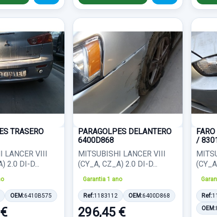
ES TRASERO
PARAGOLPES DELANTERO
FARO
6400D868
/ 830
 LANCER VIII
MITSUBISHI LANCER VIII
MITSU
 2.0 DI-D...
(CY_A, CZ_A) 2.0 DI-D...
(CY_A,
no
Garantia 1 ano
Garan
OEM:
6410B575
Ref:
1183112
OEM:
6400D868
Ref:
1
 €
296,45 €
OEM: