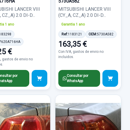
A716HA
5730A582
BISHI LANCER VIII
MITSUBISHI LANCER VIII
 CZ_A) 2.0 DI-D...
(CY_A, CZ_A) 2.0 DI-D...
tia 1 ano
Garantia 1 ano
183298
Ref:
1183121
OEM:
5730A582
7620A716HA
163,35 €
25 €
Con IVA, gastos de envio no
incluidos.
, gastos de envio no
os.
nsultar por
Consultar por
atsApp
WhatsApp