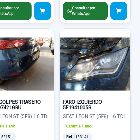
nsultar por
Consultar por
atsApp
WhatsApp
GOLPES TRASERO
FARO IZQUIERDO
07421GRU
5F1941005B
LEON ST (5F8) 1.6 TDI
SEAT LEON ST (5F8) 1.6 TDI
tia 1 ano
Garantia 1 ano
183151
Ref:
1183141