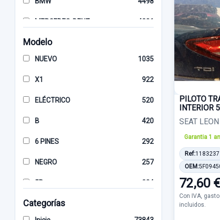
BMW
4498
MERCEDES-BENZ
4236
Modelo
KIA
3779
NUEVO
1035
VOLKSWAGEN
3600
X1
922
SEAT
3321
PILOTO T
ELÉCTRICO
520
AUDI
3066
INTERIOR 
B
420
SEAT LEON 
HYUNDAI
2992
Garantia 1 a
6 PINES
292
NISSAN
2932
Ref:
1183237
NEGRO
257
TOYOTA
2457
OEM:
5F0945
72,60 
5P
234
FIAT
2425
Con IVA, gasto
Categorías
5 PINES
192
incluidos.
MAZDA
1672