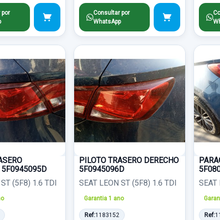
 por
Consultar por
Co
p
WhatsApp
Wh
ASERO
PILOTO TRASERO DERECHO
PARA
 5F0945095D
5F0945096D
5F08
ST (5F8) 1.6 TDI
SEAT LEON ST (5F8) 1.6 TDI
SEAT 
no
Garantia 1 ano
Garan
Ref:
1183152
Ref:
1