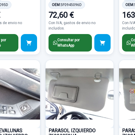
095D
OEM:
5F0945096D
OEM:
€
72,60 €
163
s de envio no
Con IVA, gastos de envio no
Con IVA
incluidos.
incluid
 por
Consultar por
Co
p
WhatsApp
Wh
EVALUNAS
PARASOL IZQUIERDO
PARA