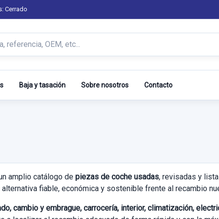
s: Cerrado
s
Baja y tasación
Sobre nosotros
Contacto
un amplio catálogo de
piezas de coche usadas
, revisadas y lis
alternativa fiable, económica y sostenible frente al recambio nu
do, cambio y embrague, carrocería, interior, climatización, elect