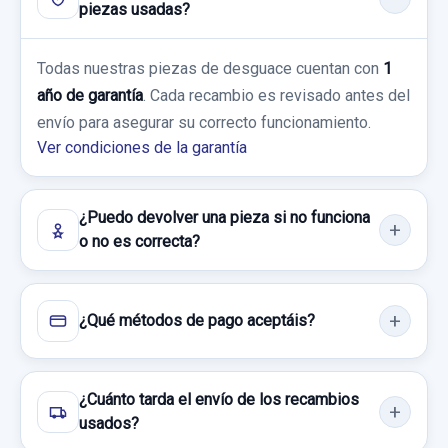
11,56 €
piezas usadas?
Sin IVA, gastos de envío no incluidos.
Ref:
836486
OEM:
211820818501
BRAZO SUSPENSION INFERIOR DELANTERO
Todas nuestras piezas de desguace cuentan con
1
45,00 €
DERECHO 21103 21103
año de garantía
. Cada recambio es revisado antes del
Consultar por whatsapp
Sin IVA, gastos de envío no incluidos.
envío para asegurar su correcto funcionamiento.
BRAZO SUSPENSION INFERIOR
Ver condiciones de la garantía
DELANTERO... usado.
MERCEDES-BENZ CLASE E (W211)
Consultar por whatsapp
BERLINA E 320 CDI...
¿Puedo devolver una pieza si no funciona
o no es correcta?
Garantía 1 año
Ref:
897375
OEM:
21103
¿Qué métodos de pago aceptáis?
18,17 €
Sin IVA, gastos de envío no incluidos.
¿Cuánto tarda el envío de los recambios
usados?
Consultar por whatsapp