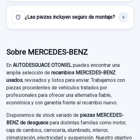
¿Las piezas incluyen seguro de montaje?
ELEVALUNAS DELANTERO IZQUIERDO
A2117200146 A2118202942 CONFORT 6...
ELEVALUNAS DELANTERO IZQUIERDO...
MOTOR ELEVALUNAS TRASERO IZQUIERDO
usado.
Sobre MERCEDES-BENZ
A2118202342 2118202342 6 PINS
MERCEDES-BENZ CLASE E (W211)
En
AUTODESGUACE OTONIEL
puedes encontrar una
MOTOR ELEVALUNAS TRASERO
BERLINA E 320 CDI...
amplia selección de
recambios MERCEDES-BENZ
IZQUIERDO... usado.
usados
, revisados y listos para enviar. Trabajamos con
Garantía 1 año
MERCEDES-BENZ CLASE E (W211)
piezas procedentes de vehículos tratados por
BERLINA E 320 CDI...
profesionales para ofrecer una alternativa fiable,
Ref:
819369
OEM:
A2117200146
económica y con garantía frente al recambio nuevo.
Garantía 1 año
11,56 €
Disponemos de stock variado de
piezas MERCEDES-
Sin IVA, gastos de envío no incluidos.
BENZ de desguace
para distintas familias como motor,
Ref:
836914
OEM:
A2118202342
BRAZO SUSPENSION INFERIOR DELANTERO
caja de cambios, carrocería, alumbrado, interior,
10,74 €
IZQUIERDO TOCADO GOMA PARA CAMBIAR
climatización, electricidad y suspensión. Nuestro objetivo