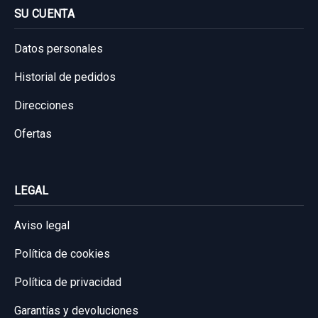
SU CUENTA
Datos personales
Historial de pedidos
Direcciones
Ofertas
LEGAL
ELEVALUNAS TRASERO IZQUIERDO
Aviso legal
2117300146 ELECTRICO CONFORT
Política de cookies
ELEVALUNAS TRASERO IZQUIERDO...
usado.
Política de privacidad
MERCEDES-BENZ CLASE E (W211)
Garantías y devoluciones
BERLINA E 320 CDI...