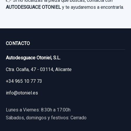
👉 Si no localizas la pieza que buscas, contacta con
AUTODESGUACE OTONIEL
y te ayudaremos a encontrarla.
ELEVALUNAS TRASERO DERECHO... usado.
CENTRALITA SUSPENSION A0365451532
MERCEDES-BENZ CLASE E (W211)
A0365451532
BERLINA E 320 CDI...
CENTRALITA SUSPENSION
Garantía 1 año
A0365451532... usado.
CONTACTO
MERCEDES-BENZ CLASE E (W211)
Ref:
819370
OEM:
2117300246
Autodesguace Otoniel, S.L.
BERLINA E 320 CDI...
10,74 €
Ctra. Ocaña, 47 - 03114, Alicante
Garantía 1 año
Sin IVA, gastos de envío no incluidos.
+34 965 10 77 73
Ref:
886281
OEM:
A0365451532
info@otoniel.es
Consultar por whatsapp
79,33 €
Sin IVA, gastos de envío no incluidos.
Lunes a Viernes: 8:30h a 17:00h
Sábados, domingos y festivos: Cerrado
Consultar por whatsapp