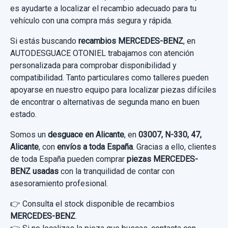
Consultar por whatsapp
es ayudarte a localizar el recambio adecuado para tu
Sin IVA, gastos de envío no incluidos.
BRAZO SUSPENSION INFERIOR
vehículo con una compra más segura y rápida.
DELANTERO... usado.
Si estás buscando
recambios MERCEDES-BENZ
, en
MERCEDES-BENZ CLASE E (W211)
Consultar por whatsapp
AUTODESGUACE OTONIEL trabajamos con atención
BERLINA E 320 CDI...
personalizada para comprobar disponibilidad y
compatibilidad. Tanto particulares como talleres pueden
Garantía 1 año
apoyarse en nuestro equipo para localizar piezas difíciles
de encontrar o alternativas de segunda mano en buen
Ref:
823201
estado.
25,00 €
Somos un
desguace en Alicante
, en
03007, N-330, 47,
Sin IVA, gastos de envío no incluidos.
Alicante
, con
envíos a toda España
. Gracias a ello, clientes
de toda España pueden comprar
piezas MERCEDES-
BENZ usadas
con la tranquilidad de contar con
Consultar por whatsapp
asesoramiento profesional.
👉 Consulta el stock disponible de recambios
ELEVALUNAS TRASERO DERECHO 2117300246
MERCEDES-BENZ
.
ELECTRICO CONFORT