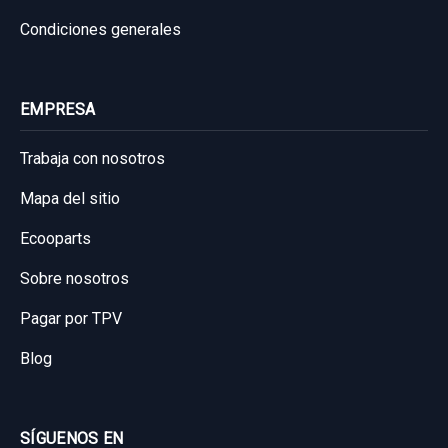
Condiciones generales
Garantía 1 año
Ref:
819371
OEM:
2117300146
EMPRESA
9,91 €
Trabaja con nosotros
Sin IVA, gastos de envío no incluidos.
Mapa del sitio
Consultar por whatsapp
Ecooparts
Sobre nosotros
Pagar por TPV
Blog
SÍGUENOS EN