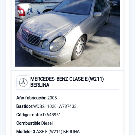
MERCEDES-BENZ CLASE E (W211)
BERLINA
Año fabricación:
2005
Bastidor:
WDB2110261A787433
Código motor:
D 648961
Combustible:
Diesel
Modelo:
CLASE E (W211) BERLINA