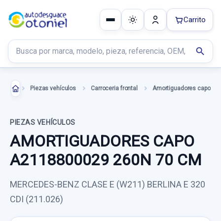
Carrito
Buscar productos
search
Piezas vehículos
Carroceria frontal
Amortiguadores capo
PIEZAS VEHÍCULOS
AMORTIGUADORES CAPO
A2118800029 260N 70 CM
MERCEDES-BENZ CLASE E (W211) BERLINA E 320
CDI (211.026)