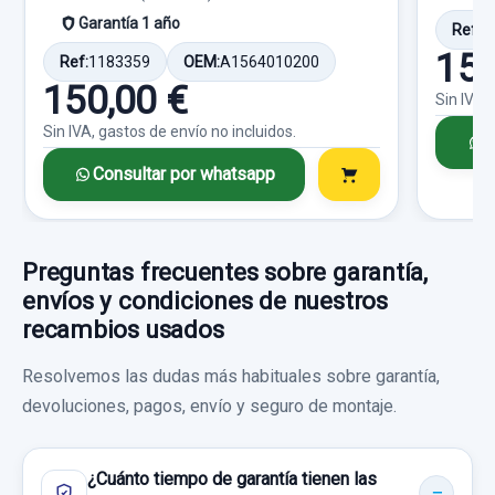
18,17 €
Garantía 1 año
Ref:
1
Sin IVA, gastos de envío no incluidos.
150
Ref:
1183359
OEM:
A1564010200
150,00 €
Sin IVA,
Consultar por whatsapp
Sin IVA, gastos de envío no incluidos.
C
Consultar por whatsapp
ELEVALUNAS DELANTERO DERECHO
A2117200246RE ELECTRICO CONFORT
ELEVALUNAS DELANTERO DERECHO...
Preguntas frecuentes sobre garantía,
MODULO ELECTRONICO 211820818501
usado.
envíos y condiciones de nuestros
CIERRE PTA DI
MERCEDES-BENZ CLASE E (W211)
recambios usados
MODULO ELECTRONICO 211820818501...
BERLINA E 320 CDI...
Resolvemos las dudas más habituales sobre garantía,
usado.
Garantía 1 año
devoluciones, pagos, envío y seguro de montaje.
MERCEDES-BENZ CLASE E (W211)
BERLINA E 320 CDI...
Ref:
819368
OEM:
A2117200246RE
¿Cuánto tiempo de garantía tienen las
Garantía 1 año