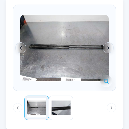
‹
›
‹
›