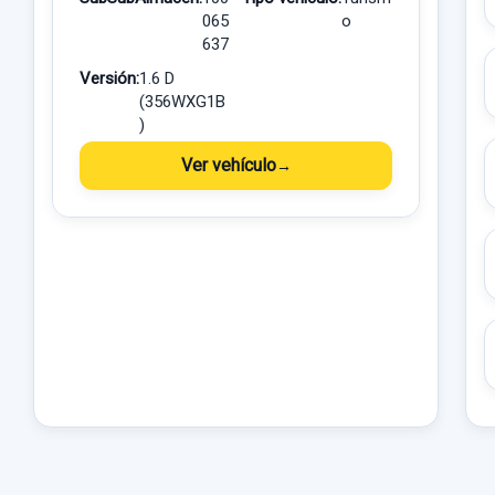
065
o
637
Versión:
1.6 D
(356WXG1B
)
Ver vehículo