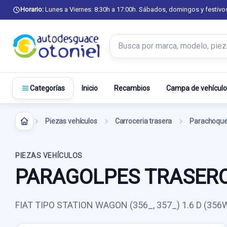
Horario:
Lunes a Viernes: 8:30h a 17:00h. Sábados, domingos y festivo
Buscar productos
Inicio
Recambios
Campa de vehículo
Categorías
Piezas vehículos
Carroceria trasera
Parachoque
PIEZAS VEHÍCULOS
PARAGOLPES TRASERO
FIAT TIPO STATION WAGON (356_, 357_) 1.6 D (35