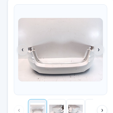
‹
›
‹
›