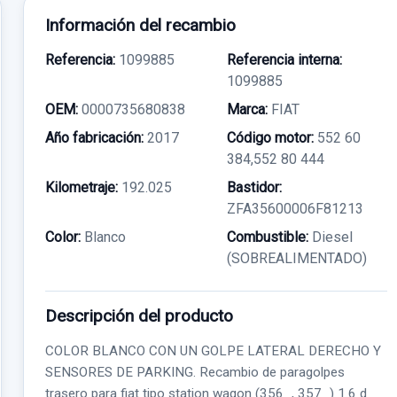
Información del recambio
Referencia:
1099885
Referencia interna:
1099885
OEM:
0000735680838
Marca:
FIAT
Año fabricación:
2017
Código motor:
552 60
384,552 80 444
Kilometraje:
192.025
Bastidor:
ZFA35600006F81213
Color:
Blanco
Combustible:
Diesel
(SOBREALIMENTADO)
Descripción del producto
COLOR BLANCO CON UN GOLPE LATERAL DERECHO Y
SENSORES DE PARKING. Recambio de paragolpes
trasero para fiat tipo station wagon (356_, 357_) 1.6 d