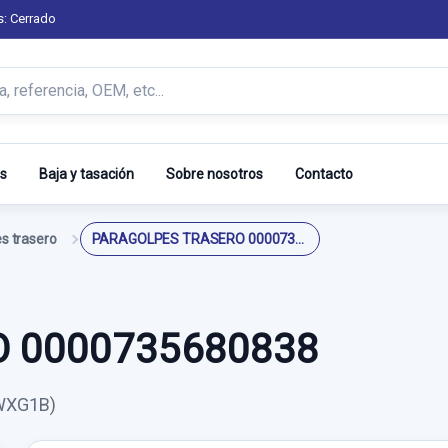
s: Cerrado
s
Baja y tasación
Sobre nosotros
Contacto
s trasero
PARAGOLPES TRASERO 0000735680838
 0000735680838
6WXG1B)