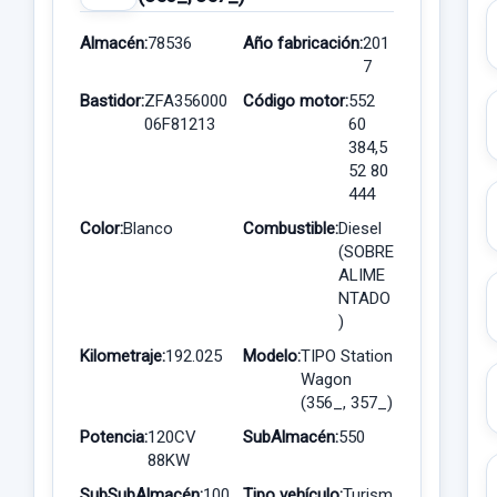
Almacén:
78536
Año fabricación:
201
7
Bastidor:
ZFA356000
Código motor:
552
06F81213
60
384,5
52 80
444
Color:
Blanco
Combustible:
Diesel
(SOBRE
ALIME
NTADO
)
Kilometraje:
192.025
Modelo:
TIPO Station
Wagon
(356_, 357_)
Potencia:
120CV
SubAlmacén:
550
88KW
SubSubAlmacén:
100
Tipo vehículo:
Turism