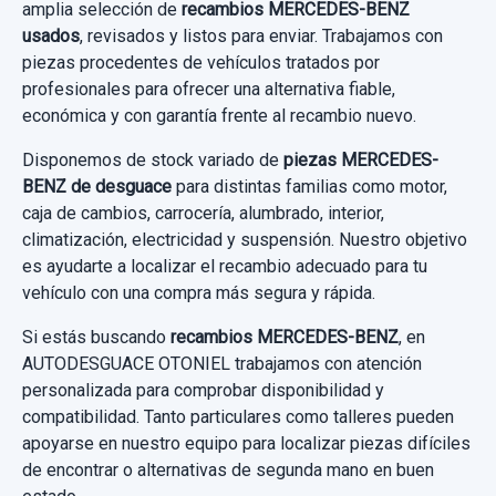
amplia selección de
recambios MERCEDES-BENZ
220 D (213.004)
Sin IVA, gastos de envío no incluidos.
usados
, revisados y listos para enviar. Trabajamos con
TUBO ESCAPE COMPLETO SONDA LAMBDA
piezas procedentes de vehículos tratados por
Garantía 1 año
profesionales para ofrecer una alternativa fiable,
TUBO ESCAPE COMPLETO SONDA
Consultar por whatsapp
económica y con garantía frente al recambio nuevo.
Ref:
807524
OEM:
A0998150039
LAMBDA usado.
Disponemos de stock variado de
piezas MERCEDES-
MERCEDES-BENZ CLASE E LIM. (W213) E
17,35 €
BRAZO SUSPENSION SUPERIOR DELANTERO
CERRADURA PUERTA DELANTERA IZQUIERDA
BENZ de desguace
para distintas familias como motor,
220 D (213.004)
DERECHO
A0997202300 0997202300 4 PINS
Sin IVA, gastos de envío no incluidos.
caja de cambios, carrocería, alumbrado, interior,
climatización, electricidad y suspensión. Nuestro objetivo
BRAZO SUSPENSION SUPERIOR
Garantía 1 año
CERRADURA PUERTA DELANTERA... usado.
es ayudarte a localizar el recambio adecuado para tu
TUBOS AIRE ACONDICIONADO A2138301900
DELANTERO... usado.
Consultar por whatsapp
MERCEDES-BENZ CLASE E LIM. (W213) E
vehículo con una compra más segura y rápida.
A2138301900
Ref:
807806
MERCEDES-BENZ CLASE E LIM. (W213) E
220 D (213.004)
Si estás buscando
recambios MERCEDES-BENZ
, en
220 D (213.004)
TUBOS AIRE ACONDICIONADO... usado.
350,00 €
AUTODESGUACE OTONIEL trabajamos con atención
Garantía 1 año
MERCEDES-BENZ CLASE E LIM. (W213) E
Sin IVA, gastos de envío no incluidos.
personalizada para comprobar disponibilidad y
Garantía 1 año
220 D (213.004)
compatibilidad. Tanto particulares como talleres pueden
TRANSMISION TRASERA IZQUIERDA
Ref:
802101
OEM:
A0997202300
apoyarse en nuestro equipo para localizar piezas difíciles
Ref:
807500
A2133504600 A2133505210
Garantía 1 año
Consultar por whatsapp
19,00 €
de encontrar o alternativas de segunda mano en buen
90,00 €
TRANSMISION TRASERA IZQUIERDA...