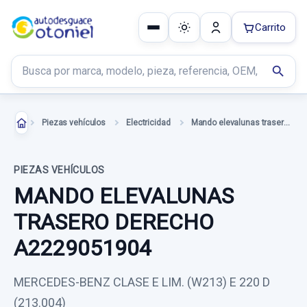
Carrito
Buscar productos
search
Piezas vehículos
Electricidad
Mando elevalunas trasero derecho
PIEZAS VEHÍCULOS
MANDO ELEVALUNAS
TRASERO DERECHO
A2229051904
MERCEDES-BENZ CLASE E LIM. (W213) E 220 D
(213.004)