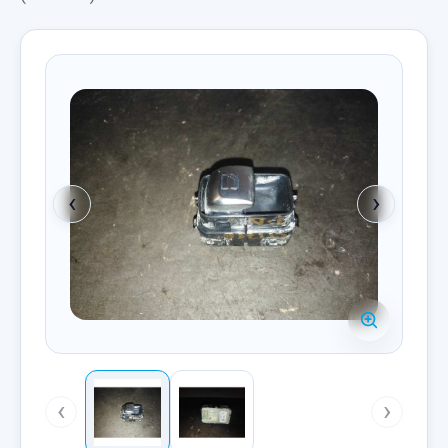
‹
›
‹
›