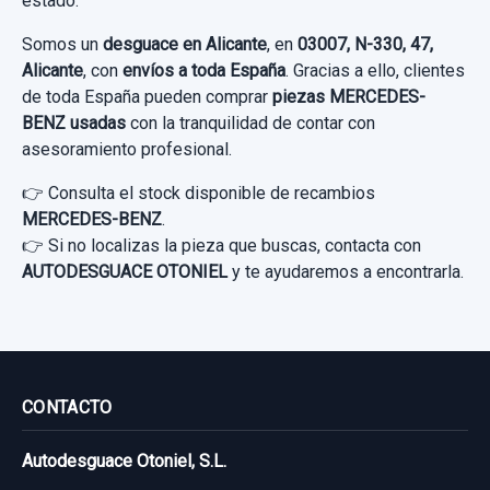
estado.
Sin IVA, gastos de envío no incluidos.
Ref:
807825
OEM:
A2138301900
usado.
Sin IVA, gastos de envío no incluidos.
Somos un
desguace en Alicante
, en
03007, N-330, 47,
MERCEDES-BENZ CLASE E LIM. (W213) E
15,69 €
MODULO ELECTRONICO A2139005009 PUERTA
Alicante
, con
envíos a toda España
. Gracias a ello, clientes
Consultar por whatsapp
220 D (213.004)
TRASERA DERECHA
de toda España pueden comprar
piezas MERCEDES-
Sin IVA, gastos de envío no incluidos.
Consultar por whatsapp
BENZ usadas
con la tranquilidad de contar con
MODULO ELECTRONICO A2139005009...
Garantía 1 año
asesoramiento profesional.
usado.
Consultar por whatsapp
Ref:
808318
OEM:
A2133504600
👉 Consulta el stock disponible de recambios
MERCEDES-BENZ CLASE E LIM. (W213) E
MERCEDES-BENZ
.
220 D (213.004)
166,11 €
ASIDERO TECHO A0009061606 TD
👉 Si no localizas la pieza que buscas, contacta con
A0009061606
AUTODESGUACE OTONIEL
y te ayudaremos a encontrarla.
Sin IVA, gastos de envío no incluidos.
Garantía 1 año
ASIDERO TECHO A0009061606 TD...
Ref:
802058
OEM:
A2139005009
usado.
Consultar por whatsapp
MERCEDES-BENZ CLASE E LIM. (W213) E
69,41 €
220 D (213.004)
CONTACTO
Sin IVA, gastos de envío no incluidos.
AFORADOR A2054701694 A2054701694
Garantía 1 año
AFORADOR A2054701694 A2054701694
Autodesguace Otoniel, S.L.
Consultar por whatsapp
usado.