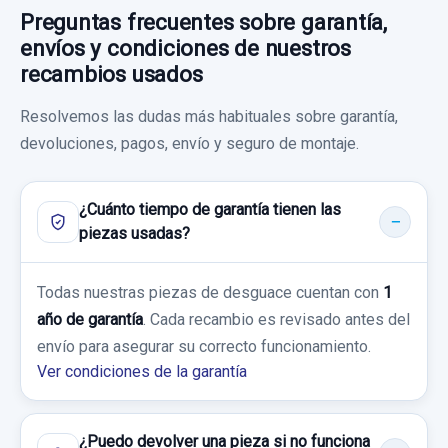
Garantía 1 año
Preguntas frecuentes sobre garantía,
A0998150039
envíos y condiciones de nuestros
Ref:
807558
OEM:
A2059053414
ASIDERO TECHO A0998150039 DD...
Consultar por whatsapp
recambios usados
usado.
70,00 €
Resolvemos las dudas más habituales sobre garantía,
MERCEDES-BENZ CLASE E LIM. (W213) E
Sin IVA, gastos de envío no incluidos.
devoluciones, pagos, envío y seguro de montaje.
220 D (213.004)
FILTRO DE PARTICULAS A6541400016 SONDA
LAMBDA
Garantía 1 año
Consultar por whatsapp
¿Cuánto tiempo de garantía tienen las
FILTRO DE PARTICULAS A6541400016...
piezas usadas?
Ref:
807523
OEM:
A0998150039
usado.
BRAZO SUSPENSION INFERIOR DELANTERO
CERRADURA PUERTA DELANTERA DERECHA
MERCEDES-BENZ CLASE E LIM. (W213) E
17,35 €
IZQUIERDO 20513LI 20513LI
A0997201800 0997201800 4 PINS
Todas nuestras piezas de desguace cuentan con
1
220 D (213.004)
Sin IVA, gastos de envío no incluidos.
año de garantía
. Cada recambio es revisado antes del
BRAZO SUSPENSION INFERIOR
CERRADURA PUERTA DELANTERA
TUBOS AIRE ACONDICIONADO A213835100
envío para asegurar su correcto funcionamiento.
Garantía 1 año
DELANTERO... usado.
DERECHA... usado.
A213835100
Ver condiciones de la garantía
MERCEDES-BENZ CLASE E LIM. (W213) E
Consultar por whatsapp
MERCEDES-BENZ CLASE E LIM. (W213) E
Ref:
801990
OEM:
A6541400016
220 D (213.004)
TUBOS AIRE ACONDICIONADO
220 D (213.004)
A213835100... usado.
500,00 €
¿Puedo devolver una pieza si no funciona