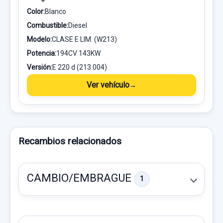
Color:
Blanco
Combustible:
Diesel
Modelo:
CLASE E LIM. (W213)
Potencia:
194CV 143KW
Versión:
E 220 d (213.004)
Ver vehículo
Recambios relacionados
CAMBIO/EMBRAGUE
1