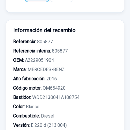
Información del recambio
Referencia:
805877
Referencia interna:
805877
OEM:
A2229051904
Marca:
MERCEDES-BENZ
Año fabricación:
2016
Código motor:
OM654920
Bastidor:
WDD2130041A108754
Color:
Blanco
Combustible:
Diesel
Versión:
E 220 d (213.004)