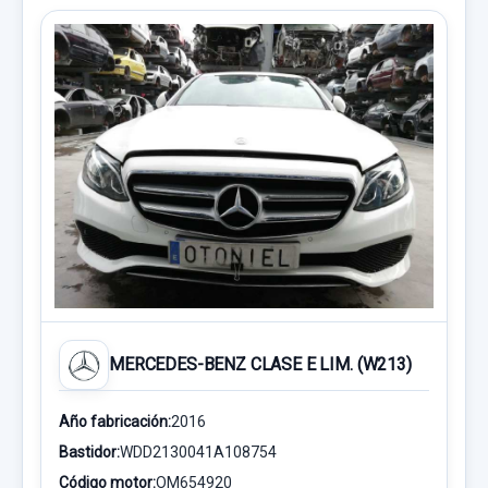
MERCEDES-BENZ CLASE E LIM. (W213)
Año fabricación:
2016
Bastidor:
WDD2130041A108754
Código motor:
OM654920