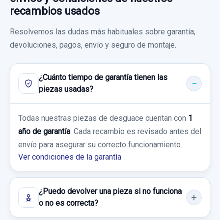
Garantía 1 año
recambios usados
A0998150039
Ref:
807558
OEM:
A2059053414
ASIDERO TECHO A0998150039 DD...
Resolvemos las dudas más habituales sobre garantía,
Consultar por whatsapp
usado.
devoluciones, pagos, envío y seguro de montaje.
70,00 €
MERCEDES-BENZ CLASE E LIM. (W213) E
Sin IVA, gastos de envío no incluidos.
220 D (213.004)
FILTRO DE PARTICULAS A6541400016 SONDA
¿Cuánto tiempo de garantía tienen las
LAMBDA
piezas usadas?
Garantía 1 año
Consultar por whatsapp
FILTRO DE PARTICULAS A6541400016...
Todas nuestras piezas de desguace cuentan con
Ref:
807523
OEM:
A0998150039
1
usado.
BRAZO SUSPENSION INFERIOR DELANTERO
CERRADURA PUERTA DELANTERA DERECHA
año de garantía
. Cada recambio es revisado antes del
MERCEDES-BENZ CLASE E LIM. (W213) E
17,35 €
IZQUIERDO 20513LI 20513LI
A0997201800 0997201800 4 PINS
envío para asegurar su correcto funcionamiento.
220 D (213.004)
Sin IVA, gastos de envío no incluidos.
Ver condiciones de la garantía
BRAZO SUSPENSION INFERIOR
CERRADURA PUERTA DELANTERA
TUBOS AIRE ACONDICIONADO A213835100
Garantía 1 año
DELANTERO... usado.
DERECHA... usado.
A213835100
MERCEDES-BENZ CLASE E LIM. (W213) E
Consultar por whatsapp
MERCEDES-BENZ CLASE E LIM. (W213) E
¿Puedo devolver una pieza si no funciona
Ref:
801990
OEM:
A6541400016
220 D (213.004)
TUBOS AIRE ACONDICIONADO
220 D (213.004)
o no es correcta?
A213835100... usado.
500,00 €