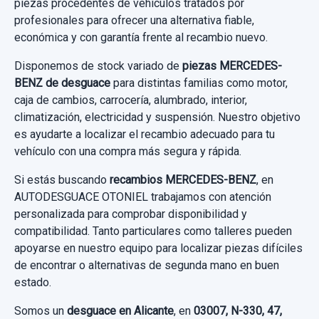
piezas procedentes de vehículos tratados por
220 D (213.004)
profesionales para ofrecer una alternativa fiable,
Sin IVA, gastos de envío no incluidos.
económica y con garantía frente al recambio nuevo.
TUBO ESCAPE COMPLETO SONDA LAMBDA
Garantía 1 año
Disponemos de stock variado de
piezas MERCEDES-
TUBO ESCAPE COMPLETO SONDA
Consultar por whatsapp
Ref:
807524
OEM:
A0998150039
BENZ de desguace
para distintas familias como motor,
LAMBDA usado.
caja de cambios, carrocería, alumbrado, interior,
MERCEDES-BENZ CLASE E LIM. (W213) E
17,35 €
BRAZO SUSPENSION SUPERIOR DELANTERO
climatización, electricidad y suspensión. Nuestro objetivo
CERRADURA PUERTA DELANTERA IZQUIERDA
220 D (213.004)
DERECHO
es ayudarte a localizar el recambio adecuado para tu
A0997202300 0997202300 4 PINS
Sin IVA, gastos de envío no incluidos.
vehículo con una compra más segura y rápida.
BRAZO SUSPENSION SUPERIOR
Garantía 1 año
CERRADURA PUERTA DELANTERA... usado.
TUBOS AIRE ACONDICIONADO A2138301900
DELANTERO... usado.
Si estás buscando
recambios MERCEDES-BENZ
, en
Consultar por whatsapp
MERCEDES-BENZ CLASE E LIM. (W213) E
A2138301900
Ref:
807806
AUTODESGUACE OTONIEL trabajamos con atención
MERCEDES-BENZ CLASE E LIM. (W213) E
220 D (213.004)
personalizada para comprobar disponibilidad y
220 D (213.004)
TUBOS AIRE ACONDICIONADO... usado.
350,00 €
compatibilidad. Tanto particulares como talleres pueden
Garantía 1 año
MERCEDES-BENZ CLASE E LIM. (W213) E
apoyarse en nuestro equipo para localizar piezas difíciles
Sin IVA, gastos de envío no incluidos.
Garantía 1 año
220 D (213.004)
de encontrar o alternativas de segunda mano en buen
TRANSMISION TRASERA IZQUIERDA
Ref:
802101
OEM:
A0997202300
estado.
Ref:
807500
A2133504600 A2133505210
Garantía 1 año
Consultar por whatsapp
19,00 €
Somos un
desguace en Alicante
, en
03007, N-330, 47,
90,00 €
TRANSMISION TRASERA IZQUIERDA...