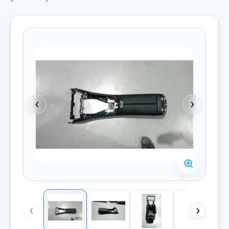
‹
›
‹
›