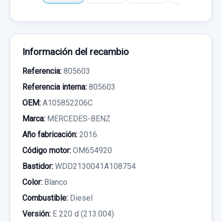
Información del recambio
Referencia:
805603
Referencia interna:
805603
OEM:
A105852206C
Marca:
MERCEDES-BENZ
Año fabricación:
2016
Código motor:
OM654920
Bastidor:
WDD2130041A108754
Color:
Blanco
Combustible:
Diesel
Versión:
E 220 d (213.004)