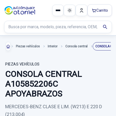
Carrito
Buscar productos
search
Piezas vehículos
Interior
Consola central
PIEZAS VEHÍCULOS
CONSOLA CENTRAL
A105852206C
APOYABRAZOS
MERCEDES-BENZ CLASE E LIM. (W213) E 220 D
(213.004)