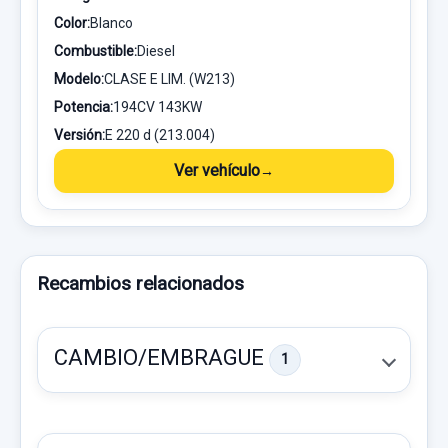
Color:
Blanco
Combustible:
Diesel
Modelo:
CLASE E LIM. (W213)
Potencia:
194CV 143KW
Versión:
E 220 d (213.004)
Ver vehículo
Recambios relacionados
CAMBIO/EMBRAGUE
1