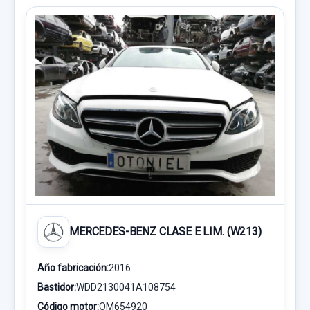
MERCEDES-BENZ CLASE E LIM. (W213)
Año fabricación:
2016
Bastidor:
WDD2130041A108754
Código motor:
OM654920