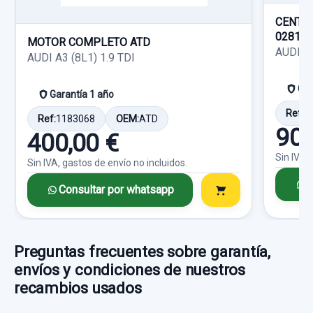
60,00 €
Garantía 1 año
CENTR
Sin IVA, gastos de envío no incluidos.
02810
MOTOR COMPLETO ATD
Ref:
807158
OEM:
1K0407165
AUDI A
AUDI A3 (8L1) 1.9 TDI
Consultar por whatsapp
16,52 €
Gar
Garantía 1 año
Sin IVA, gastos de envío no incluidos.
Ref:
1
Ref:
1183068
OEM:
ATD
90,
400,00 €
Consultar por whatsapp
Sin IVA,
Sin IVA, gastos de envío no incluidos.
C
Consultar por whatsapp
Preguntas frecuentes sobre garantía,
POTENCIOMETRO PEDAL 1K1721503
envíos y condiciones de nuestros
POTENCIOMETRO PEDAL 1K1721503
recambios usados
usado.