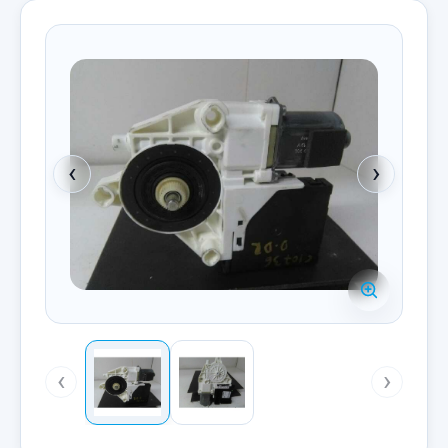
‹
›
‹
›