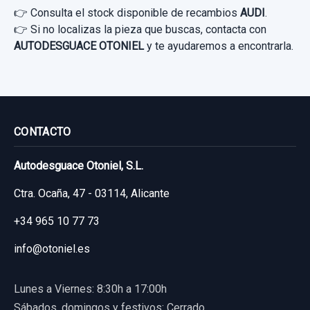
👉 Consulta el stock disponible de recambios
AUDI
.
👉 Si no localizas la pieza que buscas, contacta con
AUTODESGUACE OTONIEL
y te ayudaremos a encontrarla.
CONTACTO
Autodesguace Otoniel, S.L.
Ctra. Ocaña, 47 - 03114, Alicante
+34 965 10 77 73
info@otoniel.es
AMORTIGUADOR DELANTERO DERECHO
Lunes a Viernes: 8:30h a 17:00h
AMORTIGUADOR DELANTERO DERECHO
Sábados, domingos y festivos: Cerrado
usado.