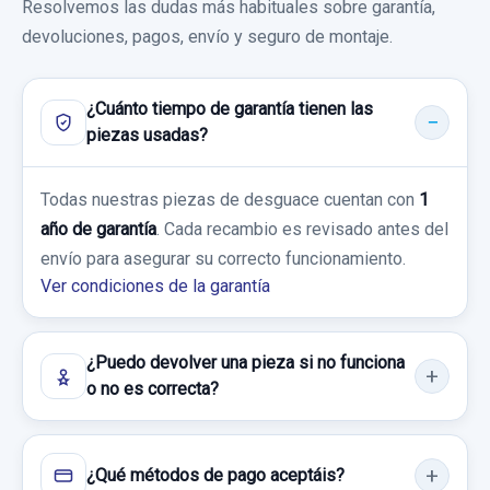
Resolvemos las dudas más habituales sobre garantía,
AUDI A3 SPORTBACK (8P) 1.6 TDI
devoluciones, pagos, envío y seguro de montaje.
AMBIENTE
VOLANTE 8P0419689 4 RADIOS
Garantía 1 año
¿Cuánto tiempo de garantía tienen las
VOLANTE 8P0419689 4 RADIOS usado.
piezas usadas?
Ref:
913363
OEM:
1K1721503
AUDI A3 SPORTBACK (8P) 1.6 TDI
AMBIENTE
26,44 €
PUENTE TRASERO 1K0505315BM
Todas nuestras piezas de desguace cuentan con
1
1K0505315BH 1K0505315BB
año de garantía
. Cada recambio es revisado antes del
Sin IVA, gastos de envío no incluidos.
Garantía 1 año
envío para asegurar su correcto funcionamiento.
PUENTE TRASERO 1K0505315BM... usado.
Ver condiciones de la garantía
Ref:
913367
OEM:
8P0419689
AUDI A3 SPORTBACK (8P) 1.6 TDI
Consultar por whatsapp
AMBIENTE
24,79 €
¿Puedo devolver una pieza si no funciona
Sin IVA, gastos de envío no incluidos.
Garantía 1 año
o no es correcta?
Ref:
913329
OEM:
1K0505315BM
Consultar por whatsapp
135,53 €
¿Qué métodos de pago aceptáis?