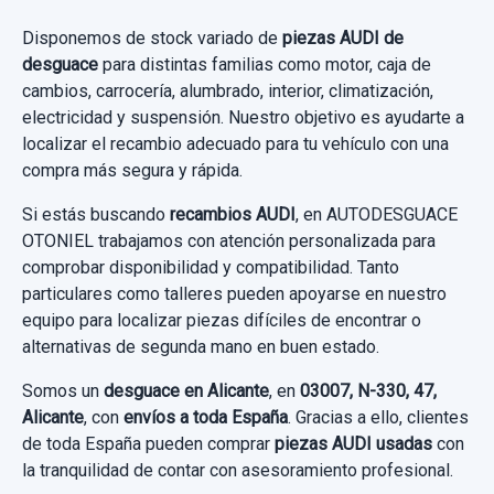
AUDI A3 SPORTBACK (8P) 1.6 TDI
Disponemos de stock variado de
piezas AUDI de
AMBIENTE
PALANCA FRENO DE MANO 8P0711303C
desguace
para distintas familias como motor, caja de
cambios, carrocería, alumbrado, interior, climatización,
Garantía 1 año
PALANCA FRENO DE MANO 8P0711303C
electricidad y suspensión. Nuestro objetivo es ayudarte a
usado.
localizar el recambio adecuado para tu vehículo con una
Ref:
913369
OEM:
8P0857805
AUDI A3 SPORTBACK (8P) 1.6 TDI
compra más segura y rápida.
AMBIENTE
10,74 €
Si estás buscando
recambios AUDI
, en AUTODESGUACE
Sin IVA, gastos de envío no incluidos.
OTONIEL trabajamos con atención personalizada para
Garantía 1 año
comprobar disponibilidad y compatibilidad. Tanto
particulares como talleres pueden apoyarse en nuestro
Ref:
913364
OEM:
8P0711303C
Consultar por whatsapp
equipo para localizar piezas difíciles de encontrar o
19,83 €
alternativas de segunda mano en buen estado.
Sin IVA, gastos de envío no incluidos.
Somos un
desguace en Alicante
, en
03007, N-330, 47,
Alicante
, con
envíos a toda España
. Gracias a ello, clientes
de toda España pueden comprar
piezas AUDI usadas
con
Consultar por whatsapp
la tranquilidad de contar con asesoramiento profesional.