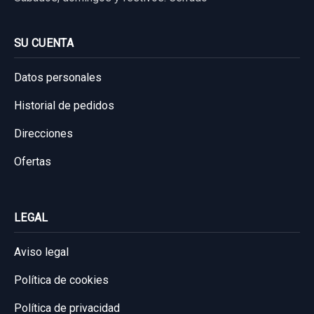
AUDI A3 SPORTBACK (8P) 1.6 TDI
AMBIENTE
SU CUENTA
Garantía 1 año
Datos personales
Ref:
765866
Historial de pedidos
40,00 €
Direcciones
Sin IVA, gastos de envío no incluidos.
Ofertas
Consultar por whatsapp
LEGAL
Aviso legal
Política de cookies
Política de privacidad