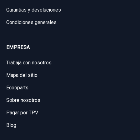
Garantías y devoluciones
Condiciones generales
EMPRESA
Trabaja con nosotros
Mapa del sitio
AMORTIGUADOR DELANTERO IZQUIERDO
Ecooparts
AMORTIGUADOR DELANTERO IZQUIERDO
Sobre nosotros
usado.
AUDI A3 SPORTBACK (8P) 1.6 TDI
Pagar por TPV
AMBIENTE
Blog
Garantía 1 año