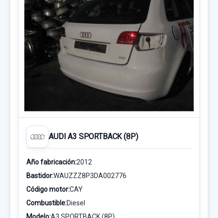
AUDI A3 SPORTBACK (8P)
Año fabricación:
2012
Bastidor:
WAUZZZ8P3DA002776
Código motor:
CAY
Combustible:
Diesel
Modelo:
A3 SPORTBACK (8P)