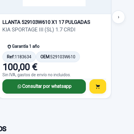
›
LLANTA 529103W610 X1 17 PULGADAS
LLA
KIA SPORTAGE III (SL) 1.7 CRDI
KIA 
Garantía 1 año
Ref:
1183634
OEM:
529103W610
Ref
100,00 €
10
Sin IVA, gastos de envío no incluidos.
Sin I
Consultar por whatsapp
os