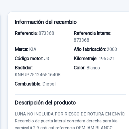
Información del recambio
Referencia:
873368
Referencia interna:
873368
Marca:
KIA
Año fabricación:
2003
Código motor:
J3
Kilometraje:
196.521
Bastidor:
Color:
Blanco
KNEUP751246516408
Combustible:
Diesel
Descripción del producto
LUNA NO INCLUIDA POR RIESGO DE ROTURA EN ENVÍO.
Recambio de puerta lateral corredera derecha para kia
carnival ii 2.9 crdi cat referencia OEM IAM BLANCO