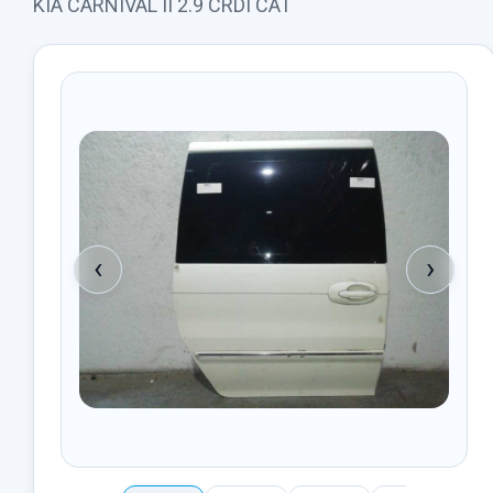
KIA CARNIVAL II 2.9 CRDI CAT
‹
›