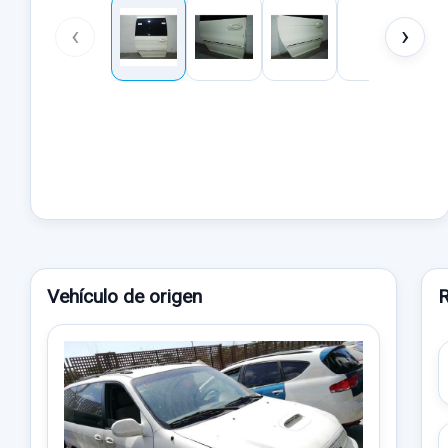
‹
›
Vehículo de origen
R