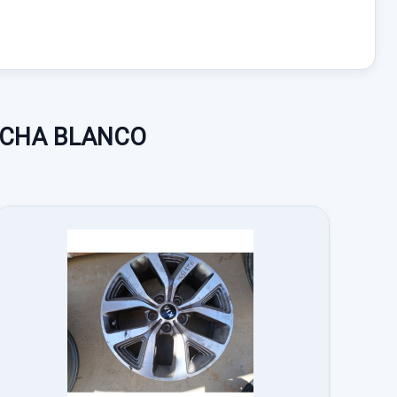
.9 CRDI CAT
M:
S/R
RECHA BLANCO
o no incluidos.