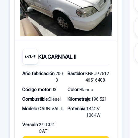
KIA CARNIVAL II
Año fabricación:
200
Bastidor:
KNEUP7512
3
46516408
Código motor:
J3
Color:
Blanco
Combustible:
Diesel
Kilometraje:
196.521
Modelo:
CARNIVAL II
Potencia:
144CV
106KW
Versión:
2.9 CRDi
CAT