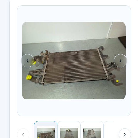
‹
›
‹
›