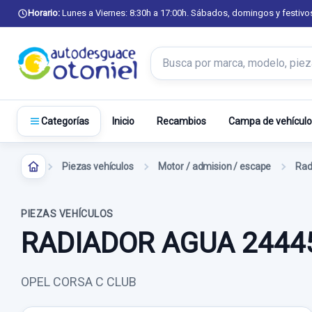
Horario:
Lunes a Viernes: 8:30h a 17:00h. Sábados, domingos y festivo
Buscar productos
Inicio
Recambios
Campa de vehículo
Categorías
Piezas vehículos
Motor / admision / escape
Rad
PIEZAS VEHÍCULOS
RADIADOR AGUA 24445
OPEL CORSA C CLUB