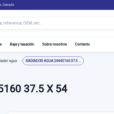
s: Cerrado
s
Baja y tasación
Sobre nosotros
Contacto
iador agua
RADIADOR AGUA 24445160 37.5 X 54
160 37.5 X 54