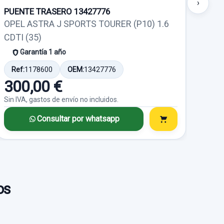
›
PUENTE TRASERO 13427776
KIT 
OPEL ASTRA J SPORTS TOURER (P10) 1.6
OPE
CDTI (35)
CDTI
Garantía 1 año
Ref:
1178600
OEM:
13427776
Ref
300,00 €
38
Sin IVA, gastos de envío no incluidos.
Sin I
Consultar por whatsapp
os