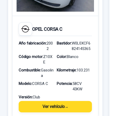
OPEL CORSA C
Año fabricación:
200
Bastidor:
W0L0XCF6
2
824145365
Código motor:
Z10X
Color:
Blanco
E
Combustible:
Gasolin
Kilometraje:
103.231
a
Modelo:
CORSA C
Potencia:
58CV
43KW
Versión:
Club
Ver vehículo