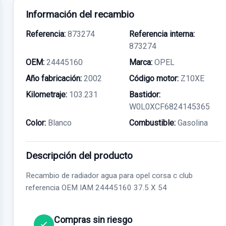
Información del recambio
Referencia:
873274
Referencia interna:
873274
OEM:
24445160
Marca:
OPEL
Año fabricación:
2002
Código motor:
Z10XE
Kilometraje:
103.231
Bastidor:
W0L0XCF6824145365
Color:
Blanco
Combustible:
Gasolina
Descripción del producto
Recambio de radiador agua para opel corsa c club
referencia OEM IAM 24445160 37.5 X 54
Compras sin riesgo