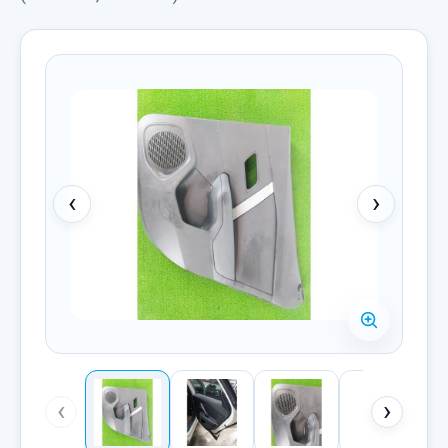
‹
›
‹
›