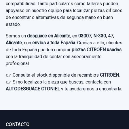
compatibilidad. Tanto particulares como talleres pueden
Ref:
1049847
OEM:
9842991880
apoyarse en nuestro equipo para localizar piezas difíciles
46,27 €
56,19 €
Consultar por whatsapp
de encontrar o alternativas de segunda mano en buen
Sin IVA, gastos de envío no incluidos.
estado.
Sin IVA, gastos de envío no incluidos.
Somos un
desguace en Alicante
, en
03007, N-330, 47,
Consultar por whatsapp
Alicante
, con
envíos a toda España
. Gracias a ello, clientes
MANDO MULTIFUNCION 98519828ZD00
Consultar por whatsapp
de toda España pueden comprar
piezas CITROËN usadas
con la tranquilidad de contar con asesoramiento
MANDO MULTIFUNCION 98519828ZD00
profesional.
usado.
CITROËN C4 III (BA_, BB_, BC_) 1.2
👉 Consulta el stock disponible de recambios
VOLANTE 98406912ZD
CITROËN
.
PURETECH 130...
👉 Si no localizas la pieza que buscas, contacta con
VOLANTE 98406912ZD usado.
AUTODESGUACE OTONIEL
y te ayudaremos a encontrarla.
Garantía 1 año
CITROËN C4 III (BA_, BB_, BC_) 1.2
PURETECH 130...
Ref:
1049882
OEM:
98519828ZD00
Garantía 1 año
149,58 €
CONTACTO