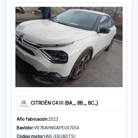
CITROËN C4 III (BA_, BB_, BC_)
Año fabricación:
2023
Bastidor:
VR7BAHNSAPE047054
Código motor:
HNS (EB2ADTS)