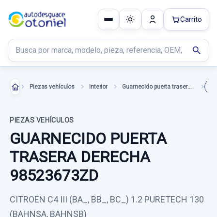
Carrito
Buscar productos
search
Piezas vehículos
Interior
Guarnecido puerta trasera derecha
PIEZAS VEHÍCULOS
GUARNECIDO PUERTA
TRASERA DERECHA
98523673ZD
CITROËN C4 III (BA_, BB_, BC_) 1.2 PURETECH 130
(BAHNSA, BAHNSB)