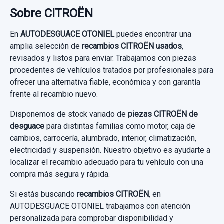
ASIENTO DELANTERO IZQUIERDO usado.
LLANTA 9832063280 X1 18 PULGADAS
Sobre CITROËN
CITROËN C4 III (BA_, BB_, BC_) 1.2
Ref:
1049852
OEM:
9838282180
PURETECH 130...
LLANTA 9832063280 X1 18 PULGADAS
En
AUTODESGUACE OTONIEL
puedes encontrar una
usado.
87,60 €
amplia selección de
recambios CITROËN usados
,
Garantía 1 año
revisados y listos para enviar. Trabajamos con piezas
CITROËN C4 III (BA_, BB_, BC_) 1.2
Sin IVA, gastos de envío no incluidos.
procedentes de vehículos tratados por profesionales para
PURETECH 130...
PILOTO TRASERO IZQUIERDO 9831120680
Ref:
1034330
ofrecer una alternativa fiable, económica y con garantía
frente al recambio nuevo.
PILOTO TRASERO IZQUIERDO 9831120680
Garantía 1 año
Consultar por whatsapp
300,00 €
ELEVALUNAS TRASERO IZQUIERDO
usado.
AMORTIGUADOR DELANTERO DERECHO
Disponemos de stock variado de
9832713980
piezas CITROËN de
Sin IVA, gastos de envío no incluidos.
Ref:
1183632
OEM:
9832063280
CITROËN C4 III (BA_, BB_, BC_) 1.2
9842991880
desguace
para distintas familias como motor, caja de
ELEVALUNAS TRASERO IZQUIERDO...
PURETECH 130...
cambios, carrocería, alumbrado, interior, climatización,
145,00 €
AMORTIGUADOR DELANTERO DERECHO...
usado.
Consultar por whatsapp
electricidad y suspensión. Nuestro objetivo es ayudarte a
usado.
Sin IVA, gastos de envío no incluidos.
Garantía 1 año
localizar el recambio adecuado para tu vehículo con una
CITROËN C4 III (BA_, BB_, BC_) 1.2
CITROËN C4 III (BA_, BB_, BC_) 1.2
compra más segura y rápida.
PURETECH 130...
Ref:
1034609
OEM:
9831120680
PURETECH 130...
Consultar por whatsapp
Si estás buscando
recambios CITROËN
, en
Garantía 1 año
34,70 €
AUTODESGUACE OTONIEL trabajamos con atención
Garantía 1 año
personalizada para comprobar disponibilidad y
Sin IVA, gastos de envío no incluidos.
Ref:
1034611
OEM:
9832713980