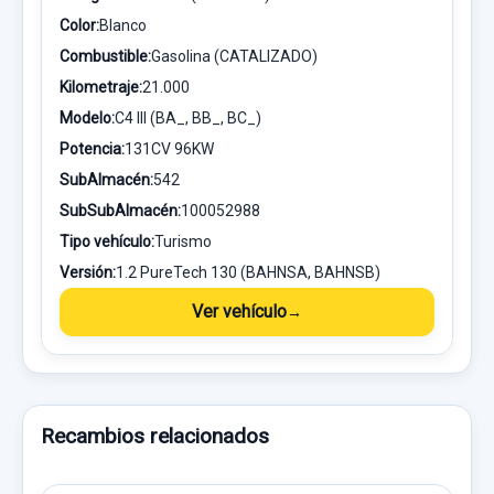
Color:
Blanco
Combustible:
Gasolina (CATALIZADO)
Kilometraje:
21.000
Modelo:
C4 III (BA_, BB_, BC_)
Potencia:
131CV 96KW
SubAlmacén:
542
SubSubAlmacén:
100052988
Tipo vehículo:
Turismo
Versión:
1.2 PureTech 130 (BAHNSA, BAHNSB)
Ver vehículo
Recambios relacionados