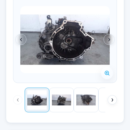
‹
›
‹
›