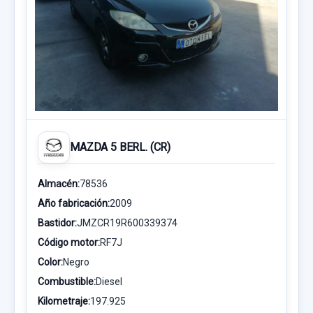
MAZDA 5 BERL. (CR)
Almacén:
78536
Año fabricación:
2009
Bastidor:
JMZCR19R600339374
Código motor:
RF7J
Color:
Negro
Combustible:
Diesel
Kilometraje:
197.925