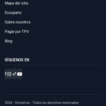
Mapa del sitio
Ecooparts
Sobre nosotros
Pagar por TPV
Blog
ELEVALUNAS TRASERO IZQUIERDO
SÍGUENOS EN
GJ6A5958X
f
ELEVALUNAS TRASERO IZQUIERDO...
usado.
MAZDA 5 BERL. (CR) 2.0 CRTD ACTIVE+
(105KW)
2026 - Otoniel.es - Todos los derechos reservados
Garantía 1 año