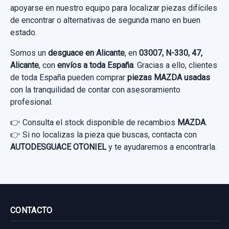
apoyarse en nuestro equipo para localizar piezas difíciles
CERRADURA PUERTA TRASERA IZQUIERDA
de encontrar o alternativas de segunda mano en buen
estado.
CERRADURA PUERTA TRASERA IZQUIERDA
usado.
Somos un
desguace en Alicante
, en
03007, N-330, 47,
MAZDA 5 BERL. (CR) 2.0 CRTD ACTIVE+
Alicante
, con
envíos a toda España
. Gracias a ello, clientes
(105KW)
de toda España pueden comprar
piezas MAZDA usadas
con la tranquilidad de contar con asesoramiento
Garantía 1 año
profesional.
👉 Consulta el stock disponible de recambios
MAZDA
.
Ref:
932119
👉 Si no localizas la pieza que buscas, contacta con
40,00 €
AUTODESGUACE OTONIEL
y te ayudaremos a encontrarla.
Sin IVA, gastos de envío no incluidos.
Consultar por whatsapp
CONTACTO