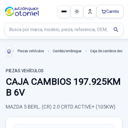
Carrito
Buscar productos
search
Piezas vehículos
Cambio/embrague
Caja de cambios desgu
PIEZAS VEHÍCULOS
CAJA CAMBIOS 197.925KM
B 6V
MAZDA 5 BERL. (CR) 2.0 CRTD ACTIVE+ (105KW)