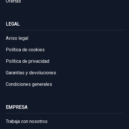
Ofertas
MAZDA 5 BERL. (CR) 2.0 CRTD ACTIVE+
(105KW)
LEGAL
Garantía 1 año
Aviso legal
Ref:
932123
OEM:
GJ6A5958X
Política de cookies
16,52 €
Política de privacidad
Sin IVA, gastos de envío no incluidos.
Garantías y devoluciones
Consultar por whatsapp
Condiciones generales
EMPRESA
Trabaja con nosotros