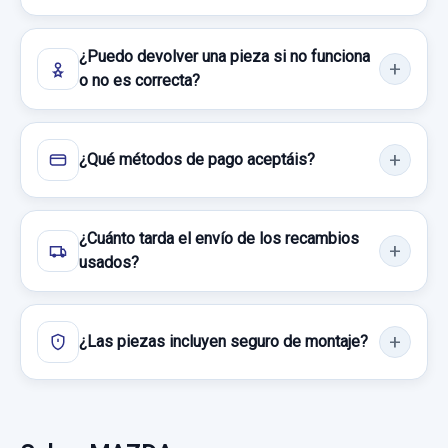
Sin IVA, gastos de envío no incluidos.
Sin IVA, gastos de envío no incluidos.
¿Puedo devolver una pieza si no funciona
Consultar por whatsapp
o no es correcta?
Consultar por whatsapp
CERRADURA PUERTA TRASERA DERECHA
¿Qué métodos de pago aceptáis?
CERRADURA PUERTA TRASERA DERECHA
usado.
¿Cuánto tarda el envío de los recambios
MAZDA 5 BERL. (CR) 2.0 CRTD ACTIVE+
usados?
(105KW)
Garantía 1 año
¿Las piezas incluyen seguro de montaje?
Ref:
932118
40,00 €
Sin IVA, gastos de envío no incluidos.