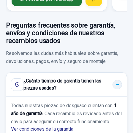
Ref:
932117
Preguntas frecuentes sobre garantía,
40,00 €
envíos y condiciones de nuestros
Sin IVA, gastos de envío no incluidos.
recambios usados
SISTEMA AUDIO / RADIO CD 14797327
14797327 CD8966ARX
Resolvemos las dudas más habituales sobre garantía,
Consultar por whatsapp
PARASOL DERECHO
devoluciones, pagos, envío y seguro de montaje.
SISTEMA AUDIO / RADIO CD 14797327...
usado.
PARASOL DERECHO usado.
MAZDA 5 BERL. (CR) 2.0 CRTD ACTIVE+
MAZDA 5 BERL. (CR) 2.0 CRTD ACTIVE+
¿Cuánto tiempo de garantía tienen las
(105KW)
(105KW)
piezas usadas?
Garantía 1 año
Garantía 1 año
Todas nuestras piezas de desguace cuentan con
1
año de garantía
. Cada recambio es revisado antes del
Ref:
931487
OEM:
14797327
Ref:
931494
envío para asegurar su correcto funcionamiento.
38,83 €
20,00 €
Ver condiciones de la garantía