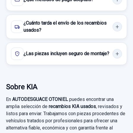
Ref:
881933
MANGUETA TRASERA DERECHA D0130338HB
60,00 €
ABS
¿Cuánto tarda el envío de los recambios
Sin IVA, gastos de envío no incluidos.
MOTOR ELEVALUNAS DELANTERO IZQUIERDO
usados?
MANGUETA TRASERA DERECHA
824504D010 824504D010
D0130338HB... usado.
KIA CARNIVAL 2.9 CRDI VGT ACTIVE
MOTOR ELEVALUNAS DELANTERO... usado.
Consultar por whatsapp
¿Las piezas incluyen seguro de montaje?
KIA CARNIVAL 2.9 CRDI VGT ACTIVE
Garantía 1 año
ASIENTOS TRASERO DERECHO ISOFIX
Garantía 1 año
Ref:
887800
OEM:
D0130338HB
ASIENTOS TRASERO DERECHO ISOFIX
Ref:
880998
OEM:
824504D010
Sobre KIA
usado.
54,54 €
KIA CARNIVAL 2.9 CRDI VGT ACTIVE
25,61 €
Sin IVA, gastos de envío no incluidos.
En
AUTODESGUACE OTONIEL
puedes encontrar una
amplia selección de
recambios KIA usados
, revisados y
Sin IVA, gastos de envío no incluidos.
Garantía 1 año
listos para enviar. Trabajamos con piezas procedentes de
Consultar por whatsapp
vehículos tratados por profesionales para ofrecer una
Ref:
888715
Consultar por whatsapp
alternativa fiable, económica y con garantía frente al