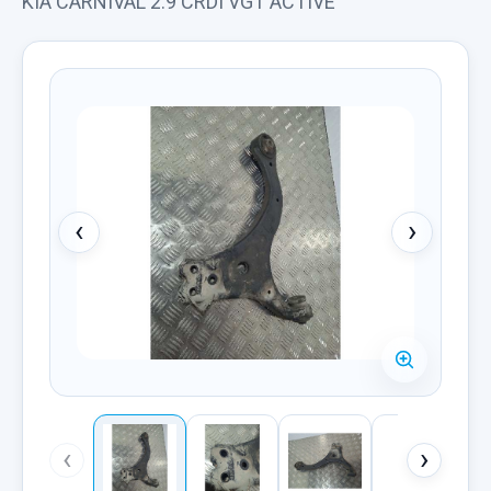
KIA CARNIVAL 2.9 CRDI VGT ACTIVE
‹
›
‹
›