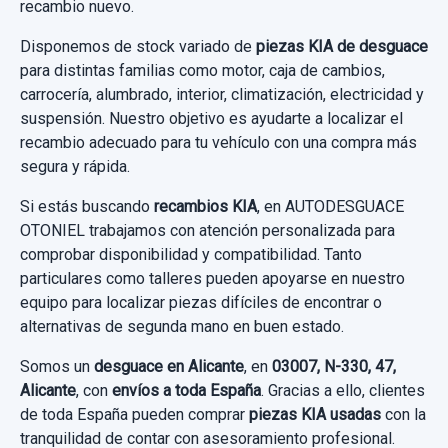
recambio nuevo.
49,00 €
Disponemos de stock variado de
piezas KIA de desguace
Sin IVA, gastos de envío no incluidos.
para distintas familias como motor, caja de cambios,
carrocería, alumbrado, interior, climatización, electricidad y
Consultar por whatsapp
suspensión. Nuestro objetivo es ayudarte a localizar el
recambio adecuado para tu vehículo con una compra más
segura y rápida.
Si estás buscando
recambios KIA
, en AUTODESGUACE
OTONIEL trabajamos con atención personalizada para
comprobar disponibilidad y compatibilidad. Tanto
particulares como talleres pueden apoyarse en nuestro
equipo para localizar piezas difíciles de encontrar o
alternativas de segunda mano en buen estado.
Somos un
desguace en Alicante
, en
03007, N-330, 47,
Alicante
, con
envíos a toda España
. Gracias a ello, clientes
MODULO ELECTRONICO 889904D001
de toda España pueden comprar
piezas KIA usadas
con la
889904D001
tranquilidad de contar con asesoramiento profesional.