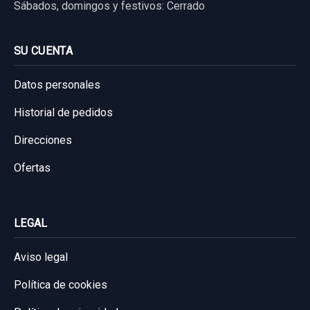
Sábados, domingos y festivos: Cerrado
SU CUENTA
Datos personales
Historial de pedidos
Direcciones
Ofertas
CENTRALITA AIRBAG 959104D600
CENTRALITA AIRBAG 959104D600 usado.
LEGAL
KIA CARNIVAL 2.9 CRDI VGT ACTIVE
Aviso legal
Garantía 1 año
Política de cookies
Ref:
887803
OEM:
959104D600