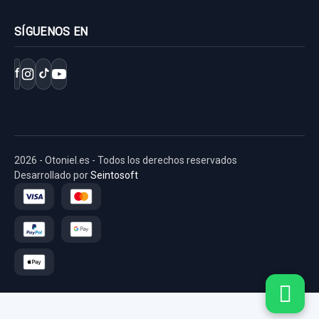
SÍGUENOS EN
ELECTROVENTILADOR 253804DXXX
f
253804DXXX
ELECTROVENTILADOR 253804DXXX...
usado.
KIA CARNIVAL 2.9 CRDI VGT ACTIVE
2026 - Otoniel.es - Todos los derechos reservados
Desarrollado por
Seintosoft
Garantía 1 año
Ref:
887812
OEM:
253804DXXX
20,65 €
Sin IVA, gastos de envío no incluidos.
Consultar por whatsapp