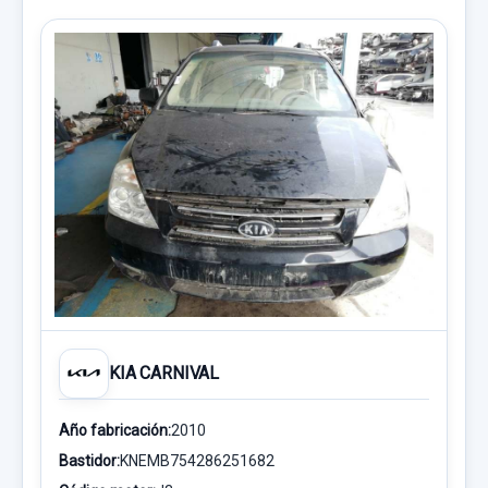
KIA CARNIVAL
Año fabricación:
2010
Bastidor:
KNEMB754286251682