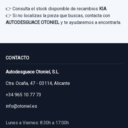
MODULO ELECTRONICO 889904D001...
👉 Consulta el stock disponible de recambios
KIA
.
usado.
👉 Si no localizas la pieza que buscas, contacta con
KIA CARNIVAL 2.9 CRDI VGT ACTIVE
AUTODESGUACE OTONIEL
y te ayudaremos a encontrarla.
Garantía 1 año
Ref:
881002
OEM:
889904D001
16,52 €
CONTACTO
Sin IVA, gastos de envío no incluidos.
Autodesguace Otoniel, S.L.
Ctra. Ocaña, 47 - 03114, Alicante
Consultar por whatsapp
+34 965 10 77 73
info@otoniel.es
Lunes a Viernes: 8:30h a 17:00h