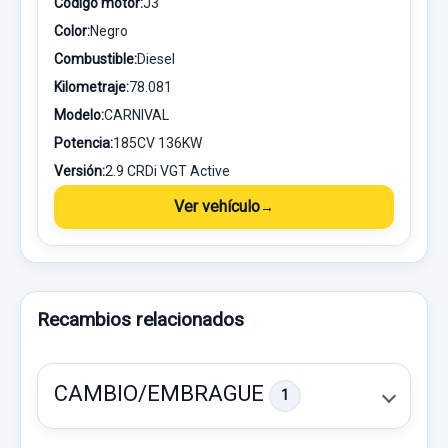
Código motor:
J3
Color:
Negro
Combustible:
Diesel
Kilometraje:
78.081
Modelo:
CARNIVAL
Potencia:
185CV 136KW
Versión:
2.9 CRDi VGT Active
Ver vehículo
Recambios relacionados
CAMBIO/EMBRAGUE
1