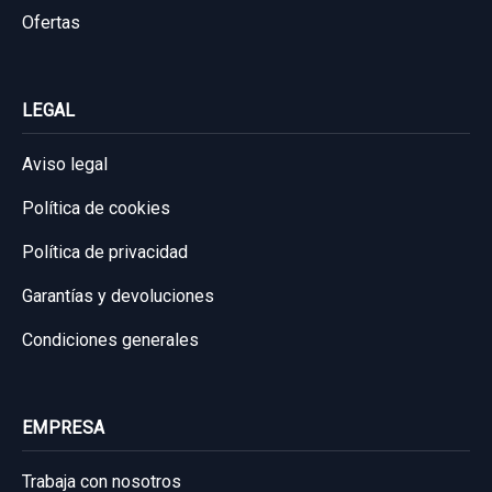
Ofertas
Consultar por whatsapp
Consultar por whatsapp
LEGAL
AIRBAG CORTINA DELANTERO DERECHO
Aviso legal
9834028180
Política de cookies
AIRBAG CORTINA DELANTERO DERECHO...
usado.
Política de privacidad
CITROËN C4 III (BA_, BB_, BC_) 1.2
Garantías y devoluciones
PURETECH 130...
Condiciones generales
Garantía 1 año
Ref:
1049841
OEM:
9834028180
EMPRESA
94,21 €
Trabaja con nosotros
Sin IVA, gastos de envío no incluidos.