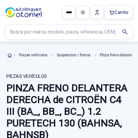
Carrito
Buscar productos
search
Piezas vehículos
Suspension / frenos
PIEZAS VEHÍCULOS
PINZA FRENO DELANTERA
DERECHA de CITROËN C4
III (BA_, BB_, BC_) 1.2
PURETECH 130 (BAHNSA,
BAHNSB)