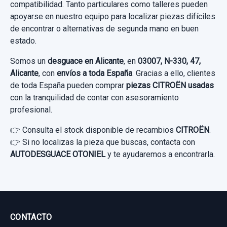
compatibilidad. Tanto particulares como talleres pueden
Sin IVA, gastos de envío no incluidos.
Ref:
1034611
OEM:
9832713980
apoyarse en nuestro equipo para localizar piezas difíciles
Ref:
1049847
OEM:
9842991880
de encontrar o alternativas de segunda mano en buen
46,27 €
56,19 €
Consultar por whatsapp
estado.
Sin IVA, gastos de envío no incluidos.
Sin IVA, gastos de envío no incluidos.
Somos un
desguace en Alicante
, en
03007, N-330, 47,
Alicante
, con
envíos a toda España
. Gracias a ello, clientes
Consultar por whatsapp
de toda España pueden comprar
piezas CITROËN usadas
MANDO MULTIFUNCION 98519828ZD00
Consultar por whatsapp
con la tranquilidad de contar con asesoramiento
profesional.
MANDO MULTIFUNCION 98519828ZD00
usado.
👉 Consulta el stock disponible de recambios
CITROËN
.
CITROËN C4 III (BA_, BB_, BC_) 1.2
👉 Si no localizas la pieza que buscas, contacta con
VOLANTE 98406912ZD
PURETECH 130...
AUTODESGUACE OTONIEL
y te ayudaremos a encontrarla.
VOLANTE 98406912ZD usado.
Garantía 1 año
CITROËN C4 III (BA_, BB_, BC_) 1.2
PURETECH 130...
Ref:
1049882
OEM:
98519828ZD00
Garantía 1 año
CONTACTO
149,58 €