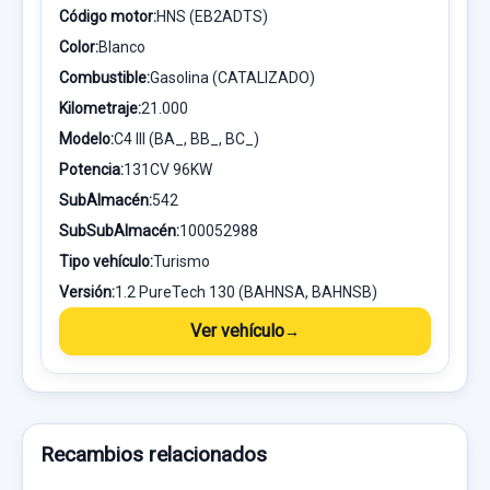
Código motor:
HNS (EB2ADTS)
Color:
Blanco
Combustible:
Gasolina (CATALIZADO)
Kilometraje:
21.000
Modelo:
C4 III (BA_, BB_, BC_)
Potencia:
131CV 96KW
SubAlmacén:
542
SubSubAlmacén:
100052988
Tipo vehículo:
Turismo
Versión:
1.2 PureTech 130 (BAHNSA, BAHNSB)
Ver vehículo
Recambios relacionados