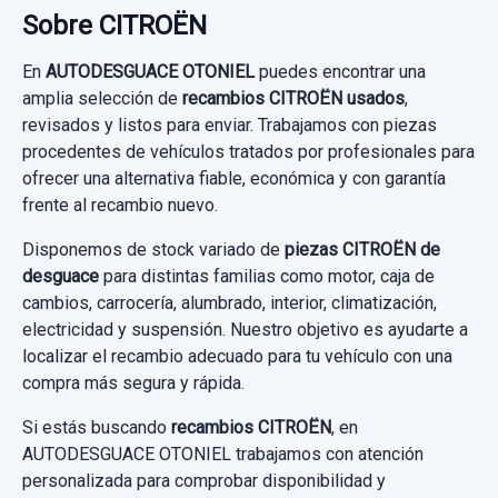
Sobre CITROËN
Garantía 1 año
ASIENTO DELANTERO IZQUIERDO usado.
CITROËN C4 III (BA_, BB_, BC_) 1.2
En
AUTODESGUACE OTONIEL
puedes encontrar una
Ref:
1049852
OEM:
9838282180
PURETECH 130...
amplia selección de
recambios CITROËN usados
,
87,60 €
revisados y listos para enviar. Trabajamos con piezas
Garantía 1 año
procedentes de vehículos tratados por profesionales para
Sin IVA, gastos de envío no incluidos.
ofrecer una alternativa fiable, económica y con garantía
PILOTO TRASERO IZQUIERDO 9831120680
Ref:
1034330
frente al recambio nuevo.
PILOTO TRASERO IZQUIERDO 9831120680
Consultar por whatsapp
300,00 €
Disponemos de stock variado de
ELEVALUNAS TRASERO IZQUIERDO
piezas CITROËN de
usado.
AMORTIGUADOR DELANTERO DERECHO
desguace
9832713980
para distintas familias como motor, caja de
Sin IVA, gastos de envío no incluidos.
CITROËN C4 III (BA_, BB_, BC_) 1.2
9842991880
cambios, carrocería, alumbrado, interior, climatización,
ELEVALUNAS TRASERO IZQUIERDO...
PURETECH 130...
electricidad y suspensión. Nuestro objetivo es ayudarte a
AMORTIGUADOR DELANTERO DERECHO...
usado.
Consultar por whatsapp
localizar el recambio adecuado para tu vehículo con una
usado.
Garantía 1 año
compra más segura y rápida.
CITROËN C4 III (BA_, BB_, BC_) 1.2
CITROËN C4 III (BA_, BB_, BC_) 1.2
PURETECH 130...
Si estás buscando
recambios CITROËN
, en
Ref:
1034609
OEM:
9831120680
PURETECH 130...
AUTODESGUACE OTONIEL trabajamos con atención
Garantía 1 año
34,70 €
personalizada para comprobar disponibilidad y
Garantía 1 año