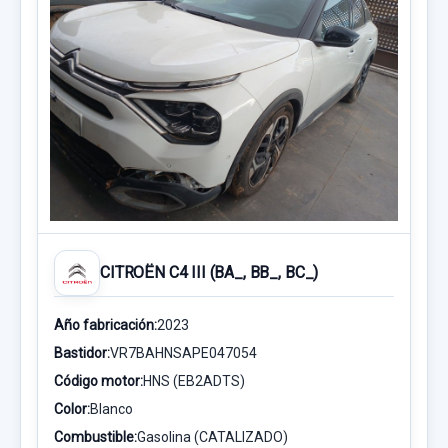
CITROËN C4 III (BA_, BB_, BC_)
Año fabricación:
2023
Bastidor:
VR7BAHNSAPE047054
Código motor:
HNS (EB2ADTS)
Color:
Blanco
Combustible:
Gasolina (CATALIZADO)