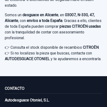
Sin IVA, gastos de envío no incluidos.
estado.
Sin IVA, gastos de envío no incluidos.
Somos un
desguace en Alicante
, en
03007, N-330, 47,
Consultar por whatsapp
Alicante
, con
envíos a toda España
. Gracias a ello, clientes
MANDO MULTIFUNCION 98519828ZD00
Consultar por whatsapp
de toda España pueden comprar
piezas CITROËN usadas
con la tranquilidad de contar con asesoramiento
MANDO MULTIFUNCION 98519828ZD00
profesional.
usado.
CITROËN C4 III (BA_, BB_, BC_) 1.2
👉 Consulta el stock disponible de recambios
VOLANTE 98406912ZD
CITROËN
.
PURETECH 130...
👉 Si no localizas la pieza que buscas, contacta con
VOLANTE 98406912ZD usado.
AUTODESGUACE OTONIEL
y te ayudaremos a encontrarla.
Garantía 1 año
CITROËN C4 III (BA_, BB_, BC_) 1.2
PURETECH 130...
Ref:
1049882
OEM:
98519828ZD00
Garantía 1 año
149,58 €
CONTACTO
Sin IVA, gastos de envío no incluidos.
Ref:
1034334
OEM:
98406912ZD
Autodesguace Otoniel, S.L.
76,85 €