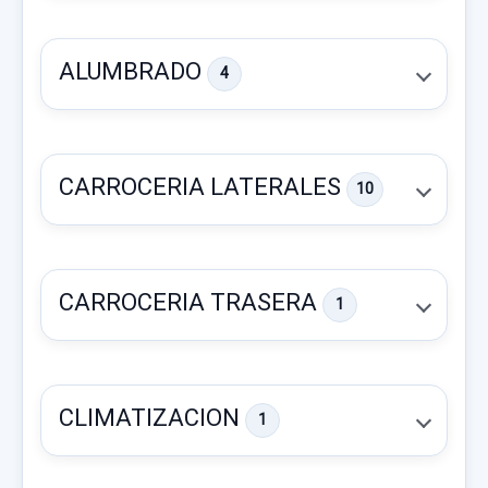
ALUMBRADO
4
CARROCERIA LATERALES
10
CARROCERIA TRASERA
1
LLANTA 9832063280 X1 18 PULGADAS
LLANTA 9832063280 X1 18 PULGADAS
CLIMATIZACION
1
usado.
CITROËN C4 III (BA_, BB_, BC_) 1.2
LUZ INTERIOR 60936J01