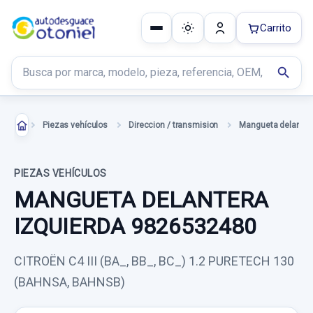
Carrito
Buscar productos
search
Piezas vehículos
Direccion / transmision
PIEZAS VEHÍCULOS
MANGUETA DELANTERA
IZQUIERDA 9826532480
CITROËN C4 III (BA_, BB_, BC_) 1.2 PURETECH 130
(BAHNSA, BAHNSB)