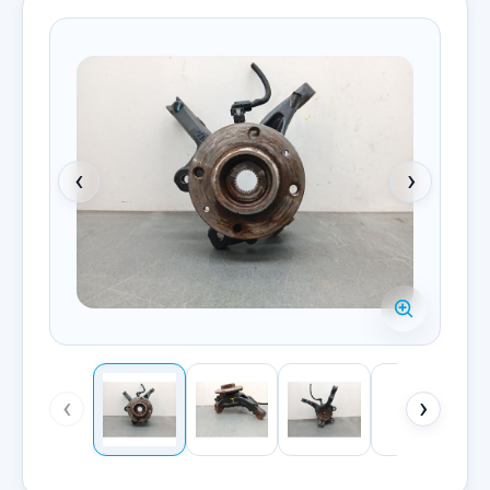
‹
›
‹
›