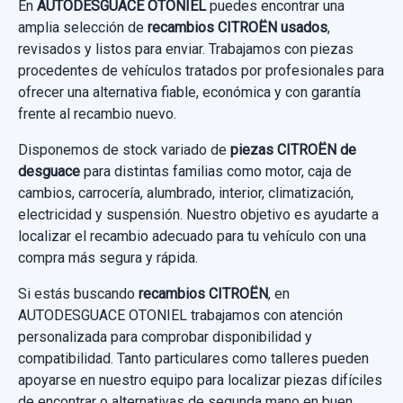
En
AUTODESGUACE OTONIEL
puedes encontrar una
usado.
87,60 €
amplia selección de
recambios CITROËN usados
,
Garantía 1 año
revisados y listos para enviar. Trabajamos con piezas
CITROËN C4 III (BA_, BB_, BC_) 1.2
Sin IVA, gastos de envío no incluidos.
procedentes de vehículos tratados por profesionales para
PURETECH 130...
PILOTO TRASERO IZQUIERDO 9831120680
Ref:
1034330
ofrecer una alternativa fiable, económica y con garantía
frente al recambio nuevo.
PILOTO TRASERO IZQUIERDO 9831120680
Garantía 1 año
Consultar por whatsapp
300,00 €
ELEVALUNAS TRASERO IZQUIERDO
usado.
AMORTIGUADOR DELANTERO DERECHO
Disponemos de stock variado de
9832713980
piezas CITROËN de
Sin IVA, gastos de envío no incluidos.
Ref:
1183632
OEM:
9832063280
CITROËN C4 III (BA_, BB_, BC_) 1.2
9842991880
desguace
para distintas familias como motor, caja de
ELEVALUNAS TRASERO IZQUIERDO...
PURETECH 130...
cambios, carrocería, alumbrado, interior, climatización,
145,00 €
AMORTIGUADOR DELANTERO DERECHO...
usado.
Consultar por whatsapp
electricidad y suspensión. Nuestro objetivo es ayudarte a
usado.
Sin IVA, gastos de envío no incluidos.
Garantía 1 año
localizar el recambio adecuado para tu vehículo con una
CITROËN C4 III (BA_, BB_, BC_) 1.2
CITROËN C4 III (BA_, BB_, BC_) 1.2
compra más segura y rápida.
PURETECH 130...
Ref:
1034609
OEM:
9831120680
PURETECH 130...
Consultar por whatsapp
Si estás buscando
recambios CITROËN
, en
Garantía 1 año
34,70 €
AUTODESGUACE OTONIEL trabajamos con atención
Garantía 1 año
personalizada para comprobar disponibilidad y
Sin IVA, gastos de envío no incluidos.
Ref:
1034611
OEM:
9832713980
compatibilidad. Tanto particulares como talleres pueden
Ref:
1049847
OEM:
9842991880
apoyarse en nuestro equipo para localizar piezas difíciles
46,27 €
56,19 €
Consultar por whatsapp
de encontrar o alternativas de segunda mano en buen