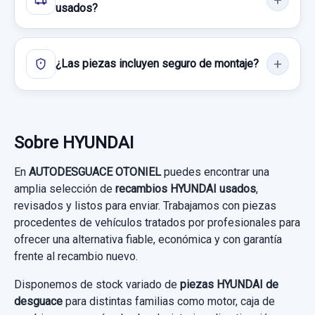
usados?
¿Las piezas incluyen seguro de montaje?
PUERTA DELANTERA IZQUIERDA PLATA
PUERTA DELANTERA IZQUIERDA PLATA
usado.
Sobre HYUNDAI
HYUNDAI TUCSON (JM) 2.0 CRDI CAT
En
AUTODESGUACE OTONIEL
puedes encontrar una
Garantía 1 año
amplia selección de
recambios HYUNDAI usados
,
revisados y listos para enviar. Trabajamos con piezas
Ref:
890880
procedentes de vehículos tratados por profesionales para
ofrecer una alternativa fiable, económica y con garantía
80,00 €
frente al recambio nuevo.
Sin IVA, gastos de envío no incluidos.
Disponemos de stock variado de
piezas HYUNDAI de
desguace
para distintas familias como motor, caja de
Consultar por whatsapp