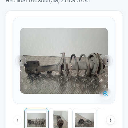
HYUNDAI TUCSON (JM) 2.0 CRDI CAT
‹
›
‹
›