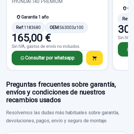
HYUNDAI I40 PREMIUM
Sin IVA, gastos de envío no incluidos.
Gar
Garantía 1 año
Ref:
1
Consultar por whatsapp
30,
Ref:
1183680
OEM:
563003z100
165,00 €
Sin IVA,
Sin IVA, gastos de envío no incluidos.
C
Consultar por whatsapp
RETROVISOR IZQUIERDO PLATA 5 PINS
Preguntas frecuentes sobre garantía,
RETROVISOR IZQUIERDO PLATA 5 PINS
envíos y condiciones de nuestros
usado.
recambios usados
HYUNDAI TUCSON (JM) 2.0 CRDI CAT
Resolvemos las dudas más habituales sobre garantía,
CONMUTADOR DE ARRANQUE
devoluciones, pagos, envío y seguro de montaje.
Garantía 1 año
CONMUTADOR DE ARRANQUE usado.