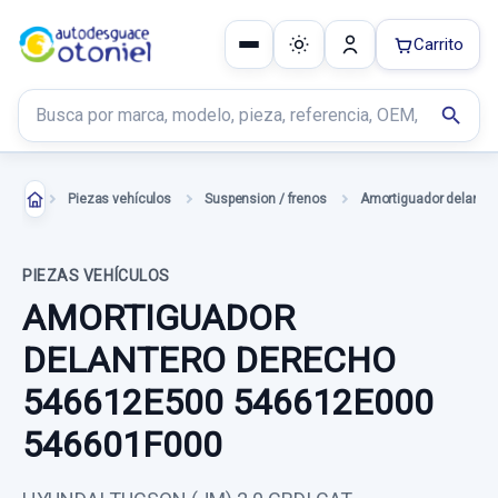
Carrito
Buscar productos
search
Piezas vehículos
Suspension / frenos
PIEZAS VEHÍCULOS
AMORTIGUADOR
DELANTERO DERECHO
546612E500 546612E000
546601F000