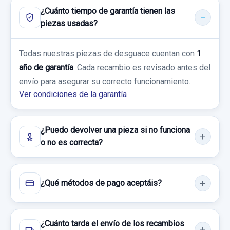
Ref:
806901
HYUNDAI TUCSON (JM) 2.0 CRDI CAT
¿Cuánto tiempo de garantía tienen las
40,00 €
piezas usadas?
Garantía 1 año
Sin IVA, gastos de envío no incluidos.
Todas nuestras piezas de desguace cuentan con
1
Ref:
890895
año de garantía
. Cada recambio es revisado antes del
Consultar por whatsapp
30,00 €
envío para asegurar su correcto funcionamiento.
Ver condiciones de la garantía
Sin IVA, gastos de envío no incluidos.
Consultar por whatsapp
¿Puedo devolver una pieza si no funciona
o no es correcta?
¿Qué métodos de pago aceptáis?
¿Cuánto tarda el envío de los recambios