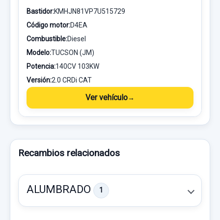
Bastidor:
KMHJN81VP7U515729
Código motor:
D4EA
Combustible:
Diesel
Modelo:
TUCSON (JM)
Potencia:
140CV 103KW
Versión:
2.0 CRDi CAT
Ver vehículo
Recambios relacionados
ALUMBRADO
1