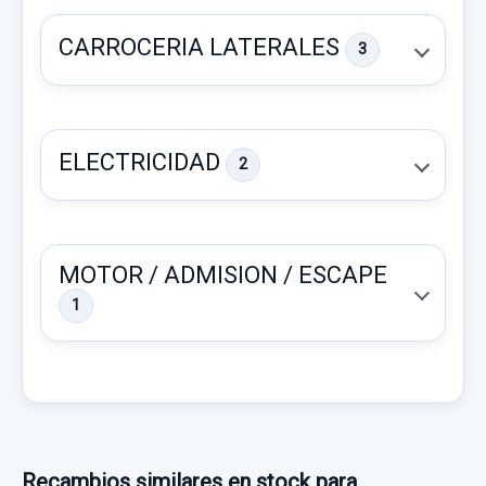
CARROCERIA LATERALES
3
ELECTRICIDAD
2
MOTOR / ADMISION / ESCAPE
1
FARO DERECHO 921022EXXX
FARO DERECHO 921022EXXX usado.
HYUNDAI TUCSON (JM) 2.0 CRDI CAT
RETROVISOR DERECHO PLATA 5 PINS
Garantía 1 año
Recambios similares en stock para