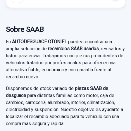
MANDO LUCES SALPICADERO
Consultar por whatsapp
MANDO LUCES SALPICADERO usado.
SAAB 9-5 BERLINA 1.9 TID LINEAR SPORT
Sobre SAAB
Garantía 1 año
VOLANTE 3 RADIOS CON MANDOS
En
AUTODESGUACE OTONIEL
puedes encontrar una
amplia selección de
recambios SAAB usados
, revisados y
Ref:
430581
VOLANTE 3 RADIOS CON MANDOS usado.
listos para enviar. Trabajamos con piezas procedentes de
SAAB 9-5 BERLINA 1.9 TID LINEAR SPORT
vehículos tratados por profesionales para ofrecer una
35,00 €
alternativa fiable, económica y con garantía frente al
Sin IVA, gastos de envío no incluidos.
Garantía 1 año
recambio nuevo.
AMORTIGUADOR DELANTERO DERECHO
Disponemos de stock variado de
piezas SAAB de
Ref:
653393
Consultar por whatsapp
desguace
para distintas familias como motor, caja de
AMORTIGUADOR DELANTERO DERECHO
60,00 €
cambios, carrocería, alumbrado, interior, climatización,
usado.
electricidad y suspensión. Nuestro objetivo es ayudarte a
Sin IVA, gastos de envío no incluidos.
SAAB 9-5 BERLINA 1.9 TID LINEAR SPORT
localizar el recambio adecuado para tu vehículo con una
compra más segura y rápida.
Garantía 1 año
Consultar por whatsapp