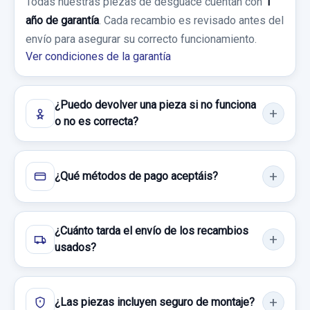
Todas nuestras piezas de desguace cuentan con
1
año de garantía
. Cada recambio es revisado antes del
Ref:
653391
OEM:
12758679
BRAZO SUSPENSION INFERIOR
Consultar por whatsapp
envío para asegurar su correcto funcionamiento.
DELANTERO... usado.
29,74 €
Ver condiciones de la garantía
SAAB 9-5 BERLINA 1.9 TID LINEAR SPORT
Sin IVA, gastos de envío no incluidos.
Garantía 1 año
¿Puedo devolver una pieza si no funciona
MANETA EXTERIOR TRASERA IZQUIERDA
Consultar por whatsapp
o no es correcta?
Ref:
466936
MANETA EXTERIOR TRASERA IZQUIERDA
30,00 €
usado.
¿Qué métodos de pago aceptáis?
SAAB 9-5 BERLINA 1.9 TID LINEAR SPORT
Sin IVA, gastos de envío no incluidos.
Garantía 1 año
Consultar por whatsapp
¿Cuánto tarda el envío de los recambios
Ref:
725759
usados?
15,00 €
Sin IVA, gastos de envío no incluidos.
¿Las piezas incluyen seguro de montaje?