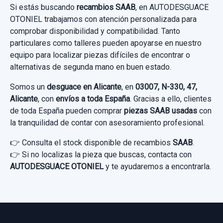
Si estás buscando
CERRADURA PUERTA TRASERA DERECHA
recambios SAAB
, en AUTODESGUACE
OTONIEL trabajamos con atención personalizada para
4855201 3 PINS
Ref:
727714
comprobar disponibilidad y compatibilidad. Tanto
CERRADURA PUERTA TRASERA DERECHA...
30,00 €
particulares como talleres pueden apoyarse en nuestro
usado.
equipo para localizar piezas difíciles de encontrar o
Sin IVA, gastos de envío no incluidos.
alternativas de segunda mano en buen estado.
SAAB 9-5 BERLINA 1.9 TID LINEAR SPORT
Somos un
desguace en Alicante
, en
03007, N-330, 47,
Consultar por whatsapp
Garantía 1 año
Alicante
, con
envíos a toda España
. Gracias a ello, clientes
de toda España pueden comprar
piezas SAAB usadas
con
Ref:
727658
OEM:
4855201
la tranquilidad de contar con asesoramiento profesional.
14,04 €
INTERRUPTOR
👉 Consulta el stock disponible de recambios
SAAB
.
Sin IVA, gastos de envío no incluidos.
👉 Si no localizas la pieza que buscas, contacta con
INTERRUPTOR usado.
AUTODESGUACE OTONIEL
y te ayudaremos a encontrarla.
SAAB 9-5 BERLINA 1.9 TID LINEAR SPORT
Consultar por whatsapp
Garantía 1 año
ESPEJO INTERIOR
Ref:
653433