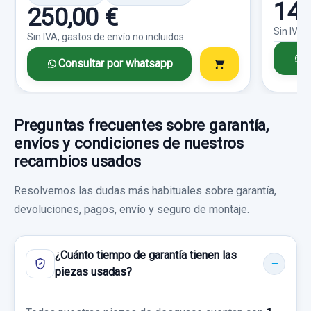
14,
Consultar por whatsapp
Garantía 1 año
250,00 €
Sin IVA,
Sin IVA, gastos de envío no incluidos.
Ref:
430575
C
Consultar por whatsapp
30,00 €
Sin IVA, gastos de envío no incluidos.
Preguntas frecuentes sobre garantía,
MANDO LIMPIA
Consultar por whatsapp
envíos y condiciones de nuestros
MANDO LIMPIA usado.
recambios usados
SAAB 9-5 BERLINA 1.9 TID LINEAR SPORT
Resolvemos las dudas más habituales sobre garantía,
devoluciones, pagos, envío y seguro de montaje.
Garantía 1 año
CONSOLA CENTRAL 12758679
Ref:
430580
CONSOLA CENTRAL 12758679 usado.
¿Cuánto tiempo de garantía tienen las
SAAB 9-5 BERLINA 1.9 TID LINEAR SPORT
25,00 €
piezas usadas?
BRAZO SUSPENSION INFERIOR DELANTERO
Sin IVA, gastos de envío no incluidos.
Garantía 1 año
IZQUIERDO