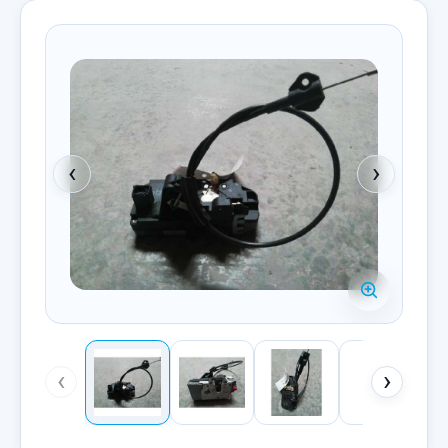
‹
›
‹
›