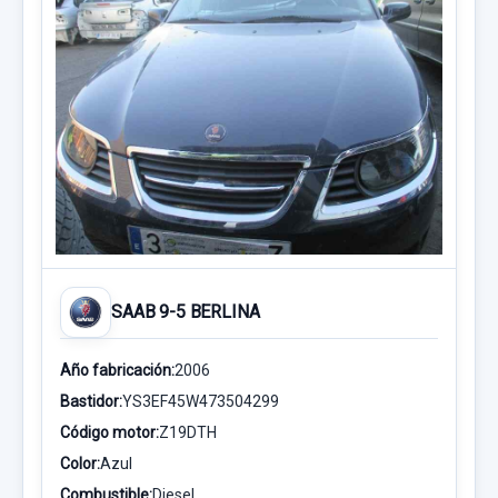
SAAB 9-5 BERLINA
Año fabricación:
2006
Bastidor:
YS3EF45W473504299
Código motor:
Z19DTH
Color:
Azul
Combustible:
Diesel