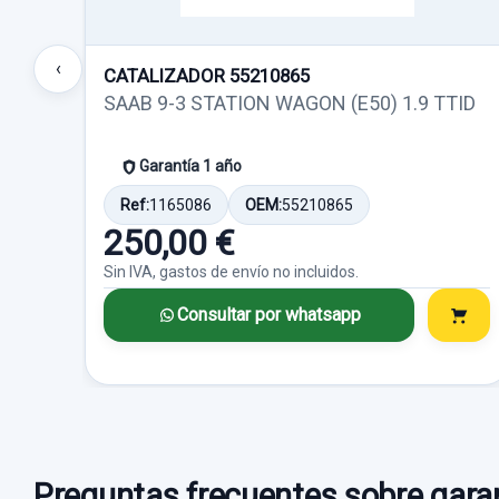
‹
CATALIZADOR 55210865
SAAB 9-3 STATION WAGON (E50) 1.9 TTID
Garantía 1 año
Ref:
1165086
OEM:
55210865
250,00 €
Sin IVA, gastos de envío no incluidos.
Consultar por whatsapp
Preguntas frecuentes sobre garan