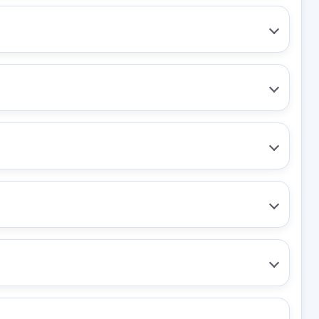
A TRASERA
MANETA EXTERIOR TRASERA
 3 PIN
IZQUIERDA
RTA
MANETA EXTERIOR TRASERA
A... usado.
IZQUIERDA usado.