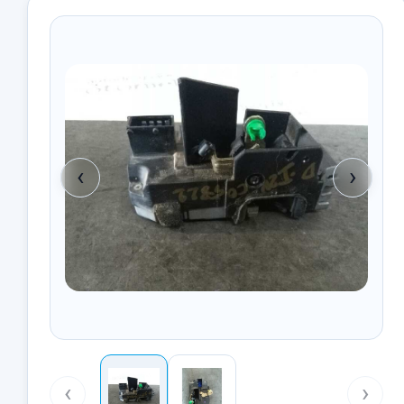
‹
›
‹
›