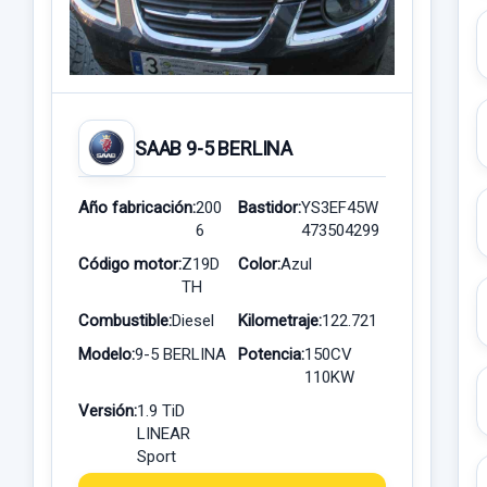
SAAB 9-5 BERLINA
Año fabricación:
200
Bastidor:
YS3EF45W
6
473504299
Código motor:
Z19D
Color:
Azul
TH
Combustible:
Diesel
Kilometraje:
122.721
Modelo:
9-5 BERLINA
Potencia:
150CV
110KW
Versión:
1.9 TiD
LINEAR
Sport