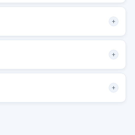
o no incluidos.
RADIO CD
MOTOR ELECTRICO 983533S02
CADOR
TRAMPILLAS CALEFACCION
 RADIO CD
MOTOR ELECTRICO
983533S02... usado.