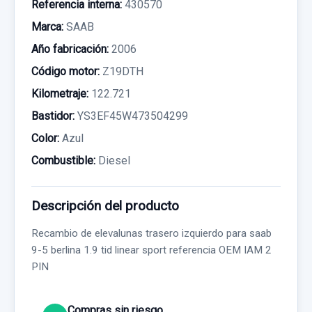
Referencia interna:
430570
Marca:
SAAB
Año fabricación:
2006
Código motor:
Z19DTH
Kilometraje:
122.721
Bastidor:
YS3EF45W473504299
Color:
Azul
Combustible:
Diesel
Descripción del producto
Recambio de elevalunas trasero izquierdo para saab
9-5 berlina 1.9 tid linear sport referencia OEM IAM 2
PIN
Compras sin riesgo