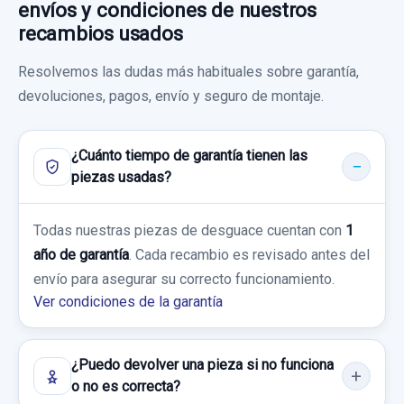
envíos y condiciones de nuestros
MANDO LIMPIA
recambios usados
Consultar por whatsapp
MANDO LIMPIA usado.
Resolvemos las dudas más habituales sobre garantía,
SAAB 9-5 BERLINA 1.9 TID LINEAR SPORT
devoluciones, pagos, envío y seguro de montaje.
Garantía 1 año
CONSOLA CENTRAL 12758679
¿Cuánto tiempo de garantía tienen las
Ref:
430580
CONSOLA CENTRAL 12758679 usado.
piezas usadas?
SAAB 9-5 BERLINA 1.9 TID LINEAR SPORT
25,00 €
BRAZO SUSPENSION INFERIOR DELANTERO
Todas nuestras piezas de desguace cuentan con
Sin IVA, gastos de envío no incluidos.
1
Garantía 1 año
IZQUIERDO
año de garantía
. Cada recambio es revisado antes del
envío para asegurar su correcto funcionamiento.
Ref:
653391
OEM:
12758679
BRAZO SUSPENSION INFERIOR
Consultar por whatsapp
Ver condiciones de la garantía
DELANTERO... usado.
29,74 €
SAAB 9-5 BERLINA 1.9 TID LINEAR SPORT
Sin IVA, gastos de envío no incluidos.
¿Puedo devolver una pieza si no funciona
Garantía 1 año
o no es correcta?