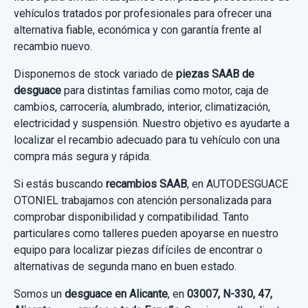
Ref:
430581
VOLANTE 3 RADIOS CON MANDOS usado.
vehículos tratados por profesionales para ofrecer una
SAAB 9-5 BERLINA 1.9 TID LINEAR SPORT
alternativa fiable, económica y con garantía frente al
35,00 €
recambio nuevo.
Sin IVA, gastos de envío no incluidos.
Garantía 1 año
Disponemos de stock variado de
piezas SAAB de
AMORTIGUADOR DELANTERO DERECHO
desguace
para distintas familias como motor, caja de
Ref:
653393
Consultar por whatsapp
cambios, carrocería, alumbrado, interior, climatización,
AMORTIGUADOR DELANTERO DERECHO
60,00 €
electricidad y suspensión. Nuestro objetivo es ayudarte a
usado.
localizar el recambio adecuado para tu vehículo con una
Sin IVA, gastos de envío no incluidos.
SAAB 9-5 BERLINA 1.9 TID LINEAR SPORT
compra más segura y rápida.
Si estás buscando
recambios SAAB
, en AUTODESGUACE
Garantía 1 año
Consultar por whatsapp
OTONIEL trabajamos con atención personalizada para
comprobar disponibilidad y compatibilidad. Tanto
CERRADURA PUERTA TRASERA DERECHA
Ref:
727714
particulares como talleres pueden apoyarse en nuestro
4855201 3 PINS
30,00 €
equipo para localizar piezas difíciles de encontrar o
CERRADURA PUERTA TRASERA DERECHA...
alternativas de segunda mano en buen estado.
Sin IVA, gastos de envío no incluidos.
usado.
Somos un
desguace en Alicante
, en
03007, N-330, 47,
SAAB 9-5 BERLINA 1.9 TID LINEAR SPORT