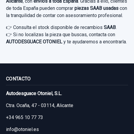
Alicante
, con
envíos a toda España
. Gracias a ello, clientes
Consultar por whatsapp
de toda España pueden comprar
piezas SAAB usadas
con
Garantía 1 año
la tranquilidad de contar con asesoramiento profesional.
Ref:
727658
OEM:
4855201
👉 Consulta el stock disponible de recambios
SAAB
.
INTERRUPTOR
👉 Si no localizas la pieza que buscas, contacta con
14,04 €
AUTODESGUACE OTONIEL
y te ayudaremos a encontrarla.
INTERRUPTOR usado.
Sin IVA, gastos de envío no incluidos.
SAAB 9-5 BERLINA 1.9 TID LINEAR SPORT
Consultar por whatsapp
Garantía 1 año
ESPEJO INTERIOR
CONTACTO
Ref:
653433
ESPEJO INTERIOR usado.
SAAB 9-5 BERLINA 1.9 TID LINEAR SPORT
Autodesguace Otoniel, S.L.
10,00 €
Ctra. Ocaña, 47 - 03114, Alicante
Sin IVA, gastos de envío no incluidos.
Garantía 1 año
+34 965 10 77 73
Ref:
727018
Consultar por whatsapp
AMORTIGUADOR DELANTERO IZQUIERDO
info@otoniel.es