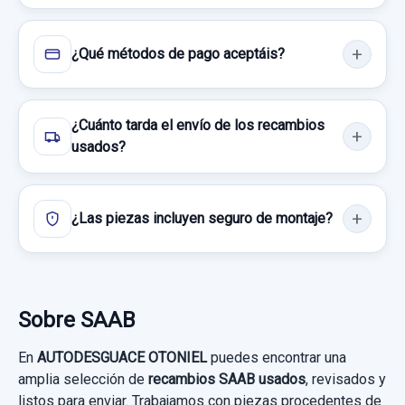
Consultar por whatsapp
MANETA EXTERIOR TRASERA IZQUIERDA
Ref:
466936
MANETA EXTERIOR TRASERA IZQUIERDA
30,00 €
¿Qué métodos de pago aceptáis?
usado.
Sin IVA, gastos de envío no incluidos.
SAAB 9-5 BERLINA 1.9 TID LINEAR SPORT
¿Cuánto tarda el envío de los recambios
Consultar por whatsapp
Garantía 1 año
usados?
Ref:
725759
¿Las piezas incluyen seguro de montaje?
15,00 €
Sin IVA, gastos de envío no incluidos.
MANDO LUCES SALPICADERO
MANDO LUCES SALPICADERO usado.
Sobre SAAB
Consultar por whatsapp
SAAB 9-5 BERLINA 1.9 TID LINEAR SPORT
En
AUTODESGUACE OTONIEL
puedes encontrar una
Garantía 1 año
VOLANTE 3 RADIOS CON MANDOS
amplia selección de
recambios SAAB usados
, revisados y
listos para enviar. Trabajamos con piezas procedentes de