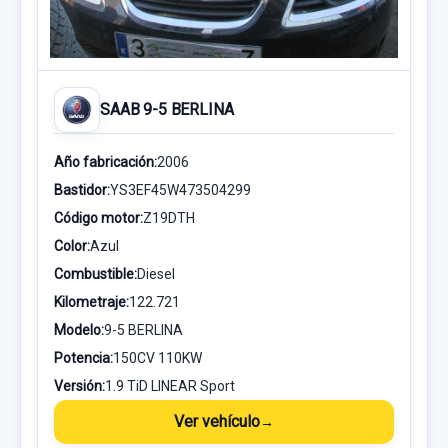
SAAB 9-5 BERLINA
Año fabricación:
2006
Bastidor:
YS3EF45W473504299
Código motor:
Z19DTH
Color:
Azul
Combustible:
Diesel
Kilometraje:
122.721
Modelo:
9-5 BERLINA
Potencia:
150CV 110KW
Versión:
1.9 TiD LINEAR Sport
Ver vehículo