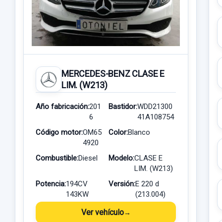
MERCEDES-BENZ CLASE E
LIM. (W213)
Año fabricación:
201
Bastidor:
WDD21300
6
41A108754
Código motor:
OM65
Color:
Blanco
4920
Combustible:
Diesel
Modelo:
CLASE E
LIM. (W213)
Potencia:
194CV
Versión:
E 220 d
143KW
(213.004)
Ver vehículo