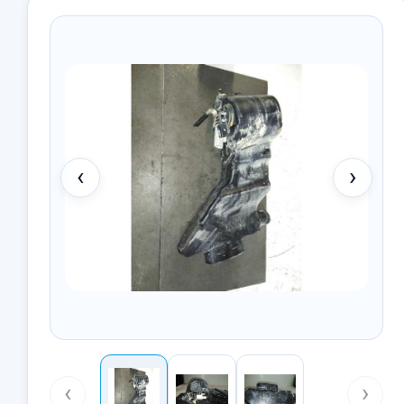
‹
›
‹
›