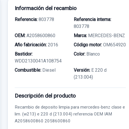
Información del recambio
Referencia:
803778
Referencia interna:
803778
OEM:
A2058600860
Marca:
MERCEDES-BENZ
Año fabricación:
2016
Código motor:
OM654920
Bastidor:
Color:
Blanco
WDD2130041A108754
Combustible:
Diesel
Versión:
E 220 d
(213.004)
Descripción del producto
Recambio de deposito limpia para mercedes-benz clase e
lim. (w213) e 220 d (213.004) referencia OEM IAM
A2058600860 2058600860