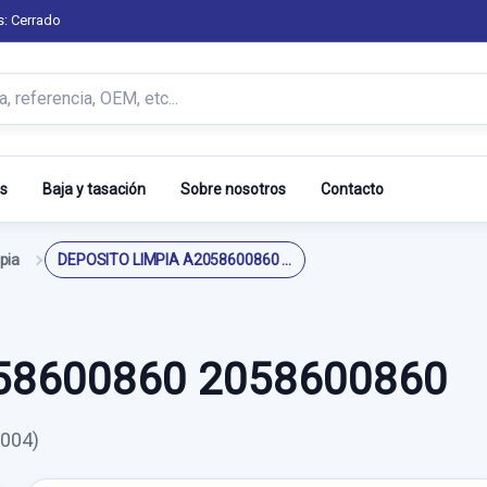
s: Cerrado
s
Baja y tasación
Sobre nosotros
Contacto
pia
DEPOSITO LIMPIA A2058600860 2058600860
58600860 2058600860
.004)