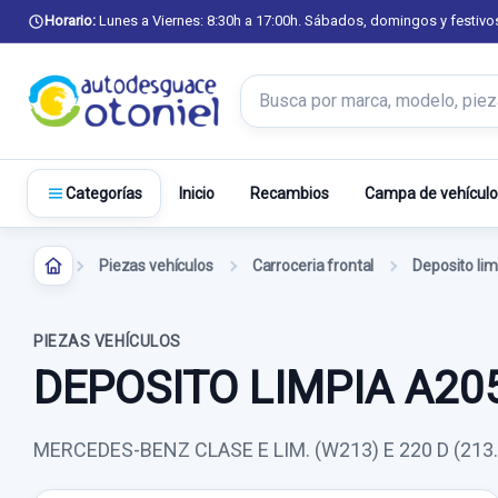
Horario:
Lunes a Viernes: 8:30h a 17:00h. Sábados, domingos y festivo
Buscar productos
Inicio
Recambios
Campa de vehículo
Categorías
Piezas vehículos
Carroceria frontal
Deposito lim
PIEZAS VEHÍCULOS
DEPOSITO LIMPIA A20
MERCEDES-BENZ CLASE E LIM. (W213) E 220 D (213