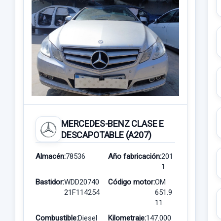
MERCEDES-BENZ CLASE E
DESCAPOTABLE (A207)
Almacén:
78536
Año fabricación:
201
1
Bastidor:
WDD20740
Código motor:
OM
21F114254
651.9
11
Combustible:
Diesel
Kilometraje:
147.000