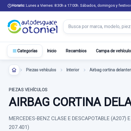
Horario:
Lunes a Viernes: 8:30h a 17:00h. Sábados, domingos y festivo
Buscar productos
Inicio
Recambios
Campa de vehículo
Categorías
Piezas vehículos
Interior
Airbag cortina delanter
PIEZAS VEHÍCULOS
AIRBAG CORTINA DEL
MERCEDES-BENZ CLASE E DESCAPOTABLE (A207) E 22
207.401)