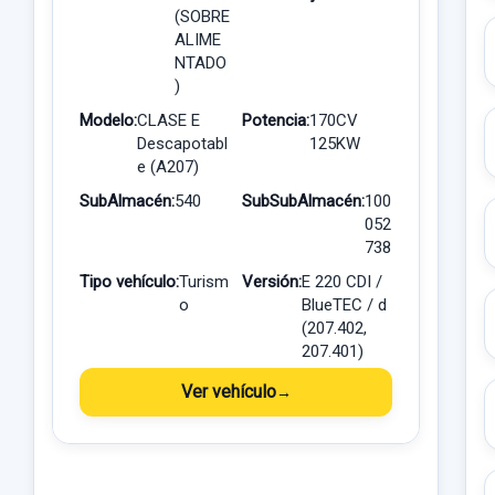
(SOBRE
ALIME
NTADO
)
Modelo:
CLASE E
Potencia:
170CV
Descapotabl
125KW
e (A207)
SubAlmacén:
540
SubSubAlmacén:
100
052
738
Tipo vehículo:
Turism
Versión:
E 220 CDI /
o
BlueTEC / d
(207.402,
207.401)
Ver vehículo