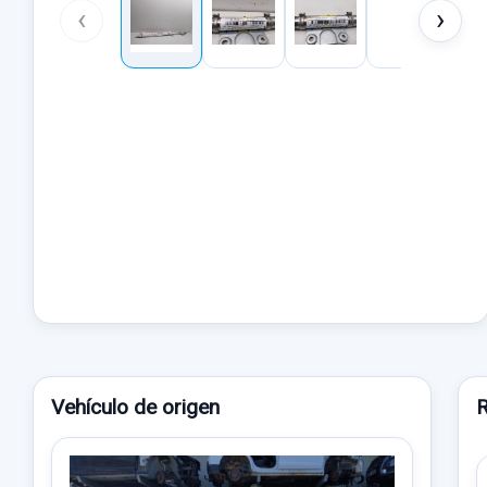
‹
›
Vehículo de origen
R