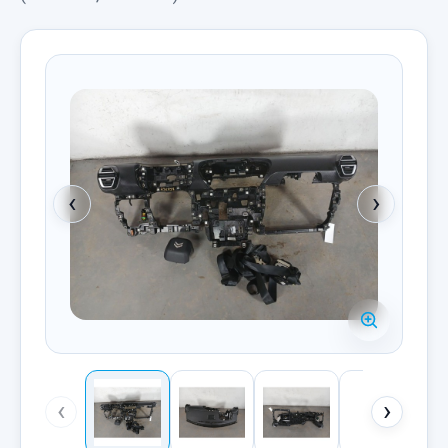
‹
›
‹
›