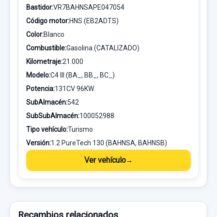
Bastidor:
VR7BAHNSAPE047054
Código motor:
HNS (EB2ADTS)
Color:
Blanco
Combustible:
Gasolina (CATALIZADO)
Kilometraje:
21.000
Modelo:
C4 III (BA_, BB_, BC_)
Potencia:
131CV 96KW
SubAlmacén:
542
SubSubAlmacén:
100052988
Tipo vehículo:
Turismo
Versión:
1.2 PureTech 130 (BAHNSA, BAHNSB)
Ver vehículo
Recambios relacionados