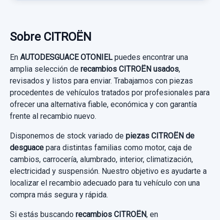
PURETECH 130...
VOLANTE 98406912ZD usado.
Garantía 1 año
CITROËN C4 III (BA_, BB_, BC_) 1.2
Sobre CITROËN
PURETECH 130...
Ref:
1049852
OEM:
9838282180
En
AUTODESGUACE OTONIEL
puedes encontrar una
Garantía 1 año
87,60 €
amplia selección de
recambios CITROËN usados
,
revisados y listos para enviar. Trabajamos con piezas
Sin IVA, gastos de envío no incluidos.
Ref:
1034334
OEM:
98406912ZD
procedentes de vehículos tratados por profesionales para
PILOTO TRASERO IZQUIERDO 9831120680
ofrecer una alternativa fiable, económica y con garantía
76,85 €
frente al recambio nuevo.
PILOTO TRASERO IZQUIERDO 9831120680
Consultar por whatsapp
ELEVALUNAS TRASERO IZQUIERDO
Sin IVA, gastos de envío no incluidos.
usado.
AMORTIGUADOR DELANTERO DERECHO
Disponemos de stock variado de
9832713980
piezas CITROËN de
CITROËN C4 III (BA_, BB_, BC_) 1.2
9842991880
desguace
para distintas familias como motor, caja de
ELEVALUNAS TRASERO IZQUIERDO...
PURETECH 130...
Consultar por whatsapp
cambios, carrocería, alumbrado, interior, climatización,
AMORTIGUADOR DELANTERO DERECHO...
usado.
electricidad y suspensión. Nuestro objetivo es ayudarte a
usado.
Garantía 1 año
localizar el recambio adecuado para tu vehículo con una
CITROËN C4 III (BA_, BB_, BC_) 1.2
CITROËN C4 III (BA_, BB_, BC_) 1.2
compra más segura y rápida.
PURETECH 130...
Ref:
1034609
OEM:
9831120680
PURETECH 130...
Si estás buscando
recambios CITROËN
, en
Garantía 1 año