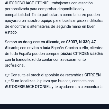
34,70 €
AUTODESGUACE OTONIEL trabajamos con atención
Garantía 1 año
personalizada para comprobar disponibilidad y
Sin IVA, gastos de envío no incluidos.
Ref:
1034611
OEM:
9832713980
compatibilidad. Tanto particulares como talleres pueden
Ref:
1049847
OEM:
9842991880
apoyarse en nuestro equipo para localizar piezas difíciles
46,27 €
56,19 €
Consultar por whatsapp
de encontrar o alternativas de segunda mano en buen
Sin IVA, gastos de envío no incluidos.
estado.
Sin IVA, gastos de envío no incluidos.
Somos un
desguace en Alicante
, en
03007, N-330, 47,
Consultar por whatsapp
Alicante
, con
envíos a toda España
. Gracias a ello, clientes
MANDO MULTIFUNCION 98519828ZD00
Consultar por whatsapp
de toda España pueden comprar
piezas CITROËN usadas
con la tranquilidad de contar con asesoramiento
MANDO MULTIFUNCION 98519828ZD00
profesional.
usado.
AIRBAG CORTINA DELANTERO DERECHO
CITROËN C4 III (BA_, BB_, BC_) 1.2
👉 Consulta el stock disponible de recambios
9834028180
CITROËN
.
PURETECH 130...
👉 Si no localizas la pieza que buscas, contacta con
AIRBAG CORTINA DELANTERO DERECHO...
AUTODESGUACE OTONIEL
y te ayudaremos a encontrarla.
usado.
Garantía 1 año
CITROËN C4 III (BA_, BB_, BC_) 1.2
Ref:
1049882
OEM:
98519828ZD00
PURETECH 130...