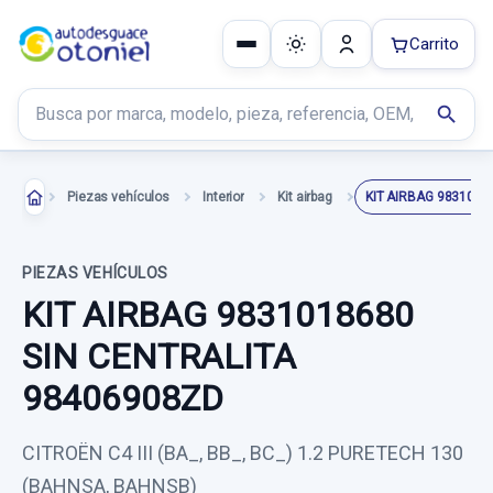
Carrito
Buscar productos
search
Piezas vehículos
Interior
Kit airbag
PIEZAS VEHÍCULOS
KIT AIRBAG 9831018680
SIN CENTRALITA
98406908ZD
CITROËN C4 III (BA_, BB_, BC_) 1.2 PURETECH 130
(BAHNSA, BAHNSB)