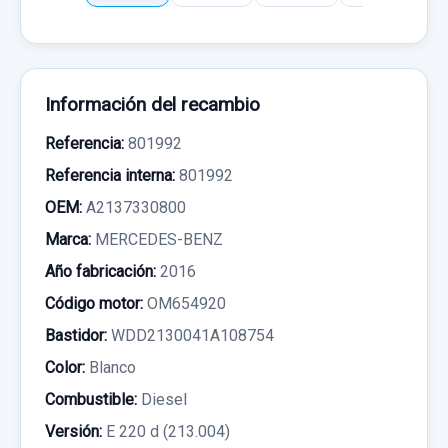
Información del recambio
Referencia:
801992
Referencia interna:
801992
OEM:
A2137330800
Marca:
MERCEDES-BENZ
Año fabricación:
2016
Código motor:
OM654920
Bastidor:
WDD2130041A108754
Color:
Blanco
Combustible:
Diesel
Versión:
E 220 d (213.004)