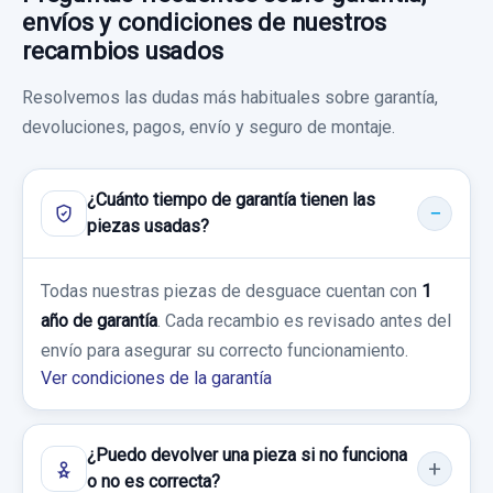
Garantía 1 año
envíos y condiciones de nuestros
A0998150039
recambios usados
Ref:
807558
OEM:
A2059053414
ASIDERO TECHO A0998150039 DD...
Consultar por whatsapp
Resolvemos las dudas más habituales sobre garantía,
usado.
70,00 €
devoluciones, pagos, envío y seguro de montaje.
MERCEDES-BENZ CLASE E LIM. (W213) E
Sin IVA, gastos de envío no incluidos.
220 D (213.004)
FILTRO DE PARTICULAS A6541400016 SONDA
LAMBDA
¿Cuánto tiempo de garantía tienen las
Garantía 1 año
Consultar por whatsapp
piezas usadas?
FILTRO DE PARTICULAS A6541400016...
Ref:
807523
OEM:
A0998150039
usado.
BRAZO SUSPENSION INFERIOR DELANTERO
Todas nuestras piezas de desguace cuentan con
1
MERCEDES-BENZ CLASE E LIM. (W213) E
17,35 €
IZQUIERDO 20513LI 20513LI
año de garantía
CERRADURA PUERTA DELANTERA IZQUIERDA
. Cada recambio es revisado antes del
220 D (213.004)
A0997202300 0997202300 4 PINS
Sin IVA, gastos de envío no incluidos.
envío para asegurar su correcto funcionamiento.
BRAZO SUSPENSION INFERIOR
Ver condiciones de la garantía
TUBOS AIRE ACONDICIONADO A213835100
Garantía 1 año
DELANTERO... usado.
CERRADURA PUERTA DELANTERA... usado.
A213835100
MERCEDES-BENZ CLASE E LIM. (W213) E
Consultar por whatsapp
MERCEDES-BENZ CLASE E LIM. (W213) E
Ref:
801990
OEM:
A6541400016
220 D (213.004)
TUBOS AIRE ACONDICIONADO
220 D (213.004)
¿Puedo devolver una pieza si no funciona
A213835100... usado.
500,00 €
o no es correcta?