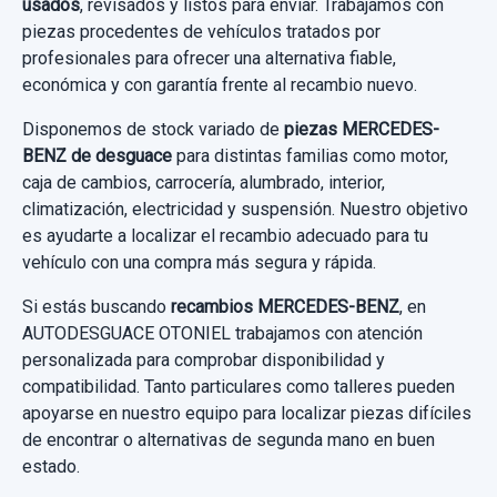
usados
, revisados y listos para enviar. Trabajamos con
220 D (213.004)
piezas procedentes de vehículos tratados por
Sin IVA, gastos de envío no incluidos.
profesionales para ofrecer una alternativa fiable,
TUBO ESCAPE COMPLETO SONDA LAMBDA
Garantía 1 año
económica y con garantía frente al recambio nuevo.
TUBO ESCAPE COMPLETO SONDA
Consultar por whatsapp
Ref:
807524
OEM:
A0998150039
Disponemos de stock variado de
piezas MERCEDES-
LAMBDA usado.
BENZ de desguace
para distintas familias como motor,
MERCEDES-BENZ CLASE E LIM. (W213) E
17,35 €
BRAZO SUSPENSION SUPERIOR DELANTERO
caja de cambios, carrocería, alumbrado, interior,
CERRADURA PUERTA TRASERA IZQUIERDA
220 D (213.004)
DERECHO
climatización, electricidad y suspensión. Nuestro objetivo
A0997303700 0997303700 4 PINS
Sin IVA, gastos de envío no incluidos.
es ayudarte a localizar el recambio adecuado para tu
BRAZO SUSPENSION SUPERIOR
Garantía 1 año
CERRADURA PUERTA TRASERA
vehículo con una compra más segura y rápida.
TUBOS AIRE ACONDICIONADO A2138301900
DELANTERO... usado.
IZQUIERDA... usado.
Consultar por whatsapp
A2138301900
Ref:
807806
Si estás buscando
recambios MERCEDES-BENZ
, en
MERCEDES-BENZ CLASE E LIM. (W213) E
MERCEDES-BENZ CLASE E LIM. (W213) E
AUTODESGUACE OTONIEL trabajamos con atención
220 D (213.004)
TUBOS AIRE ACONDICIONADO... usado.
220 D (213.004)
350,00 €
personalizada para comprobar disponibilidad y
MERCEDES-BENZ CLASE E LIM. (W213) E
compatibilidad. Tanto particulares como talleres pueden
Sin IVA, gastos de envío no incluidos.
Garantía 1 año
Garantía 1 año
220 D (213.004)
apoyarse en nuestro equipo para localizar piezas difíciles
TRANSMISION TRASERA IZQUIERDA
de encontrar o alternativas de segunda mano en buen
Ref:
807500
A2133504600 A2133505210
Ref:
802103
OEM:
A0997303700
Garantía 1 año
Consultar por whatsapp
estado.
90,00 €
TRANSMISION TRASERA IZQUIERDA...