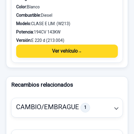
Color:
Blanco
Combustible:
Diesel
Modelo:
CLASE E LIM. (W213)
Potencia:
194CV 143KW
Versión:
E 220 d (213.004)
Ver vehículo
Recambios relacionados
CAMBIO/EMBRAGUE
1