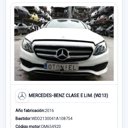
MERCEDES-BENZ CLASE E LIM. (W213)
Año fabricación:
2016
Bastidor:
WDD2130041A108754
Código motor:
OM654920