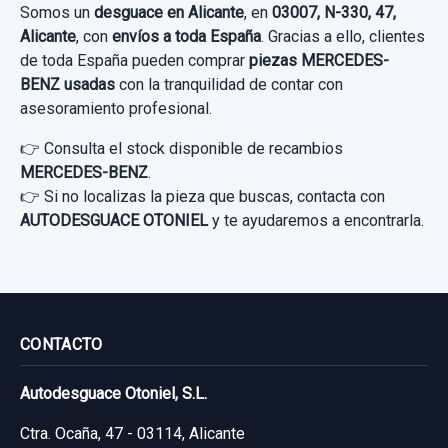
14,04 €
Somos un
desguace en Alicante
, en
03007, N-330, 47,
Ref:
807825
OEM:
A2138301900
usado.
Sin IVA, gastos de envío no incluidos.
Alicante
Sin IVA, gastos de envío no incluidos.
, con
envíos a toda España
. Gracias a ello, clientes
MERCEDES-BENZ CLASE E LIM. (W213) E
15,69 €
de toda España pueden comprar
piezas MERCEDES-
MODULO ELECTRONICO A2139005009 PUERTA
220 D (213.004)
BENZ usadas
con la tranquilidad de contar con
TRASERA DERECHA
Sin IVA, gastos de envío no incluidos.
Consultar por whatsapp
Consultar por whatsapp
asesoramiento profesional.
MODULO ELECTRONICO A2139005009...
Garantía 1 año
👉 Consulta el stock disponible de recambios
usado.
Consultar por whatsapp
MERCEDES-BENZ
.
Ref:
808318
OEM:
A2133504600
MERCEDES-BENZ CLASE E LIM. (W213) E
👉 Si no localizas la pieza que buscas, contacta con
220 D (213.004)
166,11 €
AUTODESGUACE OTONIEL
y te ayudaremos a encontrarla.
ASIDERO TECHO A0009061606 TD
A0009061606
Sin IVA, gastos de envío no incluidos.
Garantía 1 año
ASIDERO TECHO A0009061606 TD...
Ref:
802058
OEM:
A2139005009
usado.
Consultar por whatsapp
MERCEDES-BENZ CLASE E LIM. (W213) E
69,41 €
CONTACTO
220 D (213.004)
Sin IVA, gastos de envío no incluidos.
AFORADOR A2054701694 A2054701694
Autodesguace Otoniel, S.L.
Garantía 1 año
AFORADOR A2054701694 A2054701694
Ctra. Ocaña, 47 - 03114, Alicante
Consultar por whatsapp
usado.