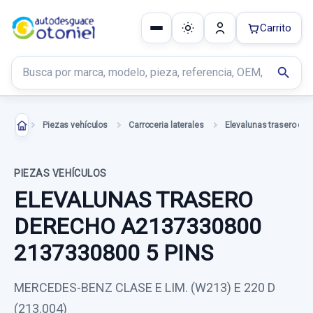
Carrito
Buscar productos
search
Piezas vehículos
Carroceria laterales
Elevalunas trasero de
PIEZAS VEHÍCULOS
ELEVALUNAS TRASERO
DERECHO A2137330800
2137330800 5 PINS
MERCEDES-BENZ CLASE E LIM. (W213) E 220 D
(213.004)