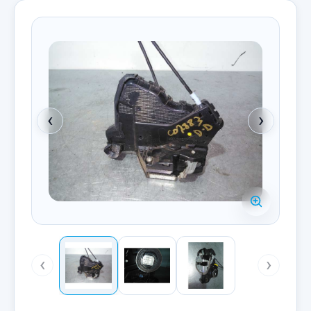
‹
›
‹
›