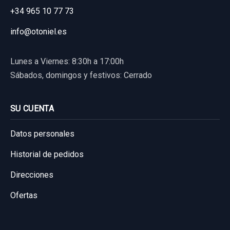
+34 965 10 77 73
DELANTERO... usado.
33,88 €
TOYOTA COROLLA (E15) 1.4 TURBODIESEL
info@otoniel.es
Sin IVA, gastos de envío no incluidos.
CAT
Lunes a Viernes: 8:30h a 17:00h
Garantía 1 año
Consultar por whatsapp
Sábados, domingos y festivos: Cerrado
Ref:
829872
OEM:
4806812300
SU CUENTA
24,79 €
Sin IVA, gastos de envío no incluidos.
Datos personales
Historial de pedidos
Consultar por whatsapp
Direcciones
Ofertas