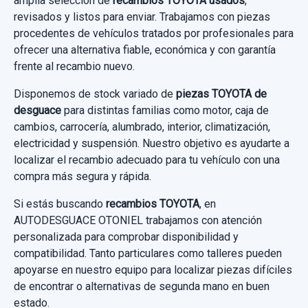
amplia selección de
recambios TOYOTA usados
,
Consultar por whatsapp
CAT
revisados y listos para enviar. Trabajamos con piezas
ASIENTO DELANTERO DERECHO MANUAL
procedentes de vehículos tratados por profesionales para
4P... usado.
Garantía 1 año
ofrecer una alternativa fiable, económica y con garantía
PUENTE DELANTERO
TOYOTA COROLLA (E15) 1.4 TURBODIESEL
frente al recambio nuevo.
Ref:
829880
CAT
PUENTE DELANTERO usado.
Disponemos de stock variado de
piezas TOYOTA de
TOYOTA COROLLA (E15) 1.4 TURBODIESEL
30,00 €
desguace
para distintas familias como motor, caja de
Garantía 1 año
CAT
cambios, carrocería, alumbrado, interior, climatización,
Sin IVA, gastos de envío no incluidos.
electricidad y suspensión. Nuestro objetivo es ayudarte a
Ref:
829878
PILOTO TRASERO DERECHO INTERIOR
Garantía 1 año
localizar el recambio adecuado para tu vehículo con una
Consultar por whatsapp
compra más segura y rápida.
49,00 €
PILOTO TRASERO DERECHO INTERIOR
Ref:
829871
usado.
Sin IVA, gastos de envío no incluidos.
Si estás buscando
recambios TOYOTA
, en
120,00 €
TOYOTA COROLLA (E15) 1.4 TURBODIESEL
AUTODESGUACE OTONIEL trabajamos con atención
CAT
personalizada para comprobar disponibilidad y
Sin IVA, gastos de envío no incluidos.
Consultar por whatsapp
compatibilidad. Tanto particulares como talleres pueden
Garantía 1 año
apoyarse en nuestro equipo para localizar piezas difíciles
Consultar por whatsapp
de encontrar o alternativas de segunda mano en buen
Ref:
785745
estado.