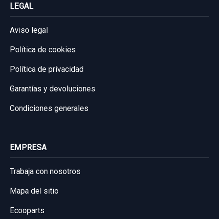
LEGAL
Aviso legal
DISPLAY 5554812110 5554812110
Política de cookies
DISPLAY 5554812110 5554812110 usado.
Política de privacidad
TOYOTA COROLLA (E15) 1.4 TURBODIESEL
Garantías y devoluciones
CAT
Condiciones generales
Garantía 1 año
AMORTIGUADOR DELANTERO DERECHO
Ref:
830057
OEM:
5554812110
EMPRESA
4851012B60
19,83 €
AMORTIGUADOR DELANTERO DERECHO...
Trabaja con nosotros
Sin IVA, gastos de envío no incluidos.
usado.
Mapa del sitio
TOYOTA COROLLA (E15) 1.4 TURBODIESEL
CAT
Ecooparts
Consultar por whatsapp