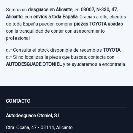
30,00 €
Somos un
desguace en Alicante
, en
03007, N-330, 47,
Alicante
, con
envíos a toda España
. Gracias a ello, clientes
Sin IVA, gastos de envío no incluidos.
de toda España pueden comprar
piezas TOYOTA usadas
con la tranquilidad de contar con asesoramiento
profesional.
Consultar por whatsapp
👉 Consulta el stock disponible de recambios
TOYOTA
.
👉 Si no localizas la pieza que buscas, contacta con
AUTODESGUACE OTONIEL
y te ayudaremos a encontrarla.
CONMUTADOR DE ARRANQUE 8978342020
CONMUTADOR DE ARRANQUE
8978342020 usado.
TOYOTA COROLLA (E15) 1.4 TURBODIESEL
CONTACTO
CAT
BRAZO SUSPENSION INFERIOR DELANTERO
Autodesguace Otoniel, S.L.
Garantía 1 año
DERECHO 4806812300
Ctra. Ocaña, 47 - 03114, Alicante
Ref:
830055
OEM:
8978342020
BRAZO SUSPENSION INFERIOR