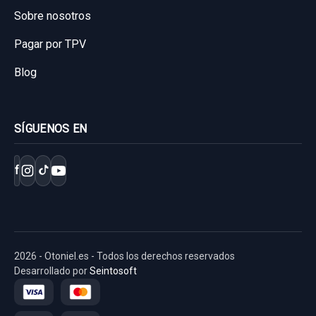
Sobre nosotros
Garantía 1 año
Pagar por TPV
Ref:
829873
OEM:
4851012B60
Blog
29,74 €
Sin IVA, gastos de envío no incluidos.
SÍGUENOS EN
Consultar por whatsapp
f
2026 - Otoniel.es - Todos los derechos reservados
Desarrollado por
Seintosoft
MANDO MULTIFUNCION
MANDO MULTIFUNCION usado.