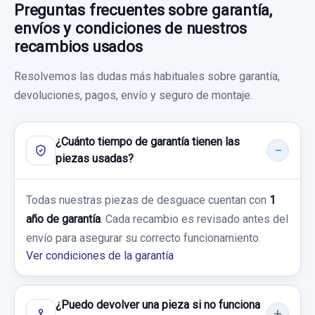
25,00 €
Preguntas frecuentes sobre garantía,
envíos y condiciones de nuestros
Sin IVA, gastos de envío no incluidos.
POTENCIOMETRO PEDAL 7811012010
recambios usados
POTENCIOMETRO PEDAL 7811012010
Consultar por whatsapp
Resolvemos las dudas más habituales sobre garantía,
usado.
AIRBAG DELANTERO IZQUIERDO
devoluciones, pagos, envío y seguro de montaje.
TOYOTA COROLLA (E15) 1.4 TURBODIESEL
AIRBAG DELANTERO IZQUIERDO usado.
CAT
TOYOTA COROLLA (E15) 1.4 TURBODIESEL
¿Cuánto tiempo de garantía tienen las
Garantía 1 año
CAT
piezas usadas?
BOMBA FRENO 4720119015
Ref:
829867
OEM:
7811012010
Garantía 1 año
BOMBA FRENO 4720119015 usado.
Todas nuestras piezas de desguace cuentan con
1
TOYOTA COROLLA (E15) 1.4 TURBODIESEL
27,26 €
año de garantía
. Cada recambio es revisado antes del
Ref:
631618
CAT
envío para asegurar su correcto funcionamiento.
Sin IVA, gastos de envío no incluidos.
PILOTO TRASERO IZQUIERDO INTERIOR
80,00 €
Ver condiciones de la garantía
Garantía 1 año
PILOTO TRASERO IZQUIERDO INTERIOR
Sin IVA, gastos de envío no incluidos.
Consultar por whatsapp
usado.
Ref:
829866
OEM:
4720119015
¿Puedo devolver una pieza si no funciona
TOYOTA COROLLA (E15) 1.4 TURBODIESEL