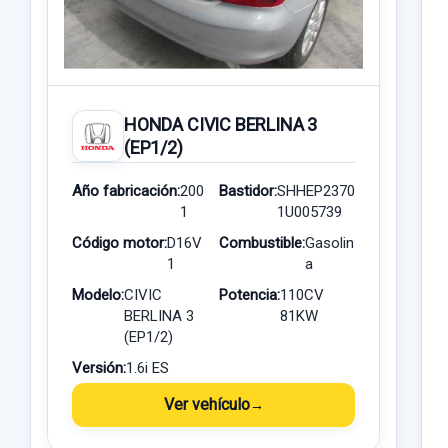
HONDA CIVIC BERLINA 3
(EP1/2)
Año fabricación:
200
Bastidor:
SHHEP2370
1
1U005739
Código motor:
D16V
Combustible:
Gasolin
1
a
Modelo:
CIVIC
Potencia:
110CV
BERLINA 3
81KW
(EP1/2)
Versión:
1.6i ES
Ver vehículo