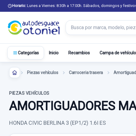
Horario:
Lunes a Viernes: 8:30h a 17:00h. Sábados, domingos y festivo
Buscar productos
Inicio
Recambios
Campa de vehículo
Categorías
Piezas vehículos
Carroceria trasera
Amortiguado
PIEZAS VEHÍCULOS
AMORTIGUADORES MA
HONDA CIVIC BERLINA 3 (EP1/2) 1.6I ES