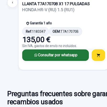
‹
LLANTA T7A17070B X1 17 PULGADAS
HONDA HR-V (RU) 1.5 (RU1)
Garantía 1 año
Ref:
1183347
OEM:
T7A17070B
135,00 €
Sin IVA, gastos de envío no incluidos.
Consultar por whatsapp
Preguntas frecuentes sobre garan
recambios usados