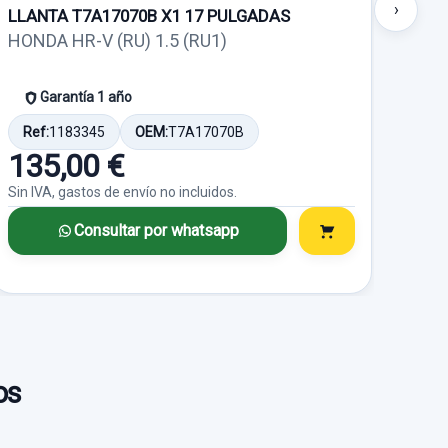
›
LLANTA T7A17070B X1 17 PULGADAS
LLA
HONDA HR-V (RU) 1.5 (RU1)
HON
Garantía 1 año
Ref:
1183345
OEM:
T7A17070B
Ref
135,00 €
13
Sin IVA, gastos de envío no incluidos.
Sin I
Consultar por whatsapp
os