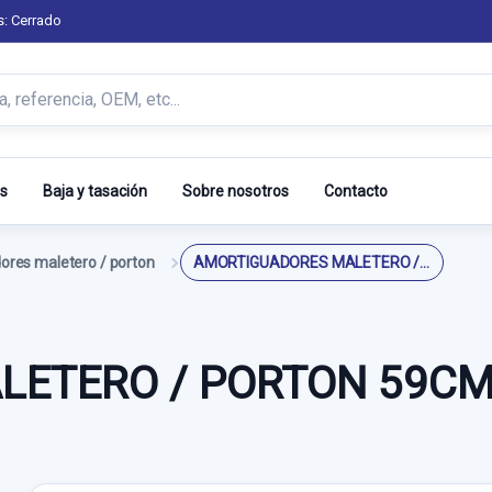
s: Cerrado
s
Baja y tasación
Sobre nosotros
Contacto
res maletero / porton
AMORTIGUADORES MALETERO / PORTON 59CM
LETERO / PORTON 59C