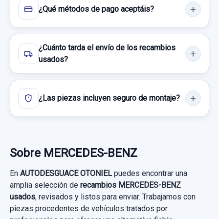
¿Qué métodos de pago aceptáis?
Consultar por whatsapp
¿Cuánto tarda el envío de los recambios
usados?
¿Las piezas incluyen seguro de montaje?
MANDO LUCES 1695451304 SALPICADERO
Sobre MERCEDES-BENZ
MANDO LUCES 1695451304
En
AUTODESGUACE OTONIEL
puedes encontrar una
SALPICADERO usado.
amplia selección de
recambios MERCEDES-BENZ
CINTURON SEGURIDAD DELANTERO
MERCEDES-BENZ CLASE A (W169) A 180
usados
, revisados y listos para enviar. Trabajamos con
IZQUIERDO 5P
CDI EXCLUSIVE...
piezas procedentes de vehículos tratados por
CINTURON SEGURIDAD DELANTERO...