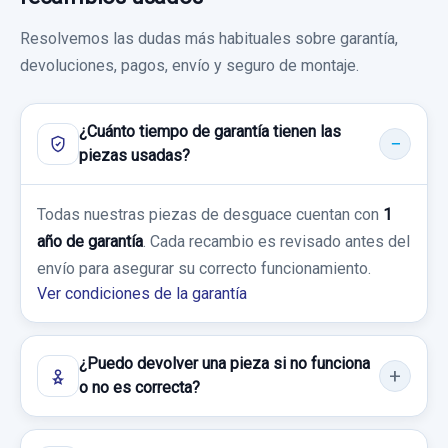
Resolvemos las dudas más habituales sobre garantía,
POTENCIOMETRO PEDAL usado.
CINTURON SEGURIDAD DELANTERO DERECHO
devoluciones, pagos, envío y seguro de montaje.
MERCEDES-BENZ CLASE A (W169) A 180
CDI EXCLUSIVE...
CINTURON SEGURIDAD DELANTERO
DERECHO usado.
¿Cuánto tiempo de garantía tienen las
Garantía 1 año
MERCEDES-BENZ CLASE A (W169) A 180
piezas usadas?
BOMBA FRENO TRW
CDI EXCLUSIVE...
Ref:
758312
BOMBA FRENO TRW usado.
Todas nuestras piezas de desguace cuentan con
1
Garantía 1 año
30,00 €
MERCEDES-BENZ CLASE A (W169) A 180
año de garantía
. Cada recambio es revisado antes del
CDI EXCLUSIVE...
Sin IVA, gastos de envío no incluidos.
envío para asegurar su correcto funcionamiento.
Ref:
757679
Ver condiciones de la garantía
Garantía 1 año
50,00 €
Consultar por whatsapp
Sin IVA, gastos de envío no incluidos.
Ref:
758284
¿Puedo devolver una pieza si no funciona
o no es correcta?
25,00 €
Consultar por whatsapp
Sin IVA, gastos de envío no incluidos.