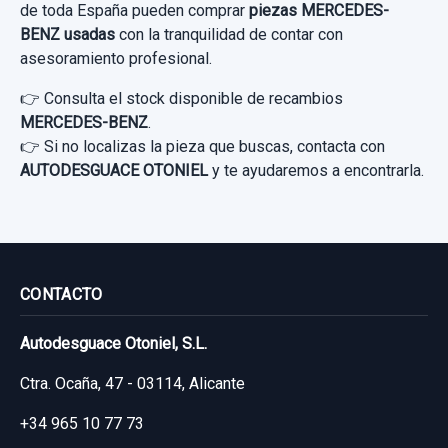
de toda España pueden comprar
piezas MERCEDES-
BENZ usadas
con la tranquilidad de contar con
asesoramiento profesional.
👉 Consulta el stock disponible de recambios
MERCEDES-BENZ
.
👉 Si no localizas la pieza que buscas, contacta con
AUTODESGUACE OTONIEL
y te ayudaremos a encontrarla.
MOTOR LIMPIA DELANTERO A1698200300
MOTOR LIMPIA DELANTERO A1698200300
usado.
MERCEDES-BENZ CLASE A (W169) A 180
AIRBAG DELANTERO DERECHO
CONTACTO
CDI EXCLUSIVE...
BARRA ESTABILIZADORA DELANTERA
AIRBAG DELANTERO DERECHO usado.
Autodesguace Otoniel, S.L.
Garantía 1 año
MERCEDES-BENZ CLASE A (W169) A 180
BARRA ESTABILIZADORA DELANTERA
CDI EXCLUSIVE...
usado.
Ctra. Ocaña, 47 - 03114, Alicante
Ref:
664065
OEM:
A1698200300
MERCEDES-BENZ CLASE A (W169) A 180
+34 965 10 77 73
Garantía 1 año
26,44 €
CDI EXCLUSIVE...