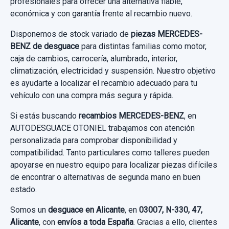
profesionales para ofrecer una alternativa fiable,
SERVOFRENO TRW
Garantía 1 año
usado.
económica y con garantía frente al recambio nuevo.
MERCEDES-BENZ CLASE A (W169) A 180
SERVOFRENO TRW usado.
Disponemos de stock variado de
piezas MERCEDES-
Ref:
664062
OEM:
1695451304
CDI EXCLUSIVE...
MERCEDES-BENZ CLASE A (W169) A 180
BENZ de desguace
para distintas familias como motor,
19,83 €
CDI EXCLUSIVE...
caja de cambios, carrocería, alumbrado, interior,
Garantía 1 año
climatización, electricidad y suspensión. Nuestro objetivo
Sin IVA, gastos de envío no incluidos.
Garantía 1 año
es ayudarte a localizar el recambio adecuado para tu
Ref:
757680
vehículo con una compra más segura y rápida.
Ref:
758285
Consultar por whatsapp
50,00 €
Si estás buscando
recambios MERCEDES-BENZ
, en
40,00 €
Sin IVA, gastos de envío no incluidos.
AUTODESGUACE OTONIEL trabajamos con atención
personalizada para comprobar disponibilidad y
Sin IVA, gastos de envío no incluidos.
compatibilidad. Tanto particulares como talleres pueden
Consultar por whatsapp
apoyarse en nuestro equipo para localizar piezas difíciles
Consultar por whatsapp
de encontrar o alternativas de segunda mano en buen
estado.
Somos un
desguace en Alicante
, en
03007, N-330, 47,
Alicante
, con
envíos a toda España
. Gracias a ello, clientes