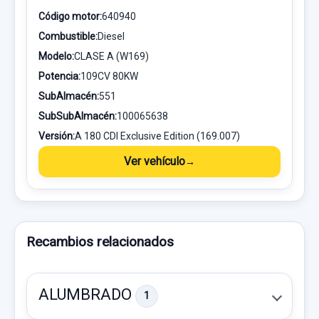
Código motor:
640940
Combustible:
Diesel
Modelo:
CLASE A (W169)
Potencia:
109CV 80KW
SubAlmacén:
551
SubSubAlmacén:
100065638
Versión:
A 180 CDI Exclusive Edition (169.007)
Ver vehículo
Recambios relacionados
ALUMBRADO
1