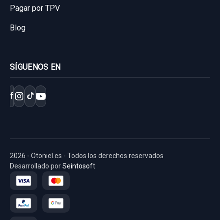
Sin IVA, gastos de envío no incluidos.
Pagar por TPV
Consultar por whatsapp
Blog
Consultar por whatsapp
SÍGUENOS EN
f
2026 - Otoniel.es - Todos los derechos reservados
Desarrollado por
Seintosoft
CENTRALITA CIERRE A1698207026 TOCADA
DEL DER
CENTRALITA CIERRE A1698207026...
AIRBAG LATERAL TRASERO IZQUIERDO
usado.