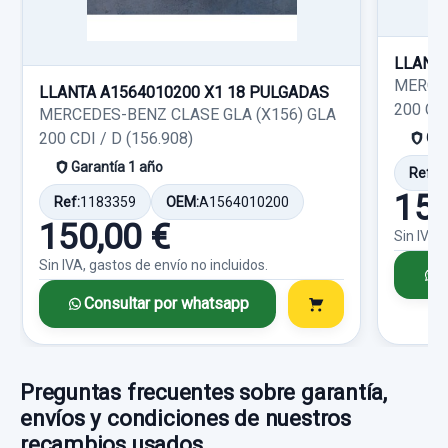
Garantía 1 año
Sin IVA, gastos de envío no incluidos.
Consultar por whatsapp
Ref:
758254
LLANTA
MERCED
Consultar por whatsapp
LLANTA A1564010200 X1 18 PULGADAS
30,00 €
200 CDI
MERCEDES-BENZ CLASE GLA (X156) GLA
Sin IVA, gastos de envío no incluidos.
200 CDI / D (156.908)
Gar
Garantía 1 año
Ref:
1
Consultar por whatsapp
150
Ref:
1183359
OEM:
A1564010200
150,00 €
Sin IVA,
Sin IVA, gastos de envío no incluidos.
C
Consultar por whatsapp
Preguntas frecuentes sobre garantía,
envíos y condiciones de nuestros
recambios usados
POTENCIOMETRO PEDAL