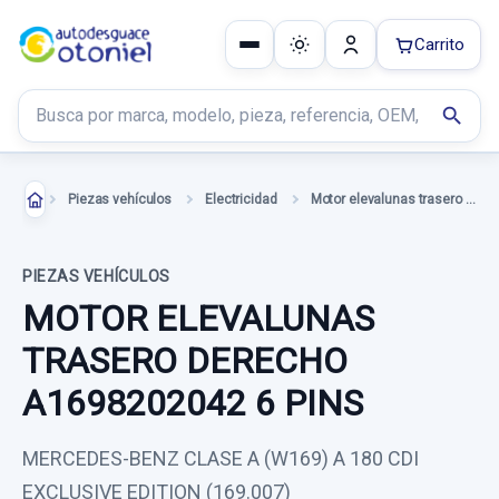
Carrito
Buscar productos
search
Piezas vehículos
Electricidad
Motor elevalunas trasero derecho
PIEZAS VEHÍCULOS
MOTOR ELEVALUNAS
TRASERO DERECHO
A1698202042 6 PINS
MERCEDES-BENZ CLASE A (W169) A 180 CDI
EXCLUSIVE EDITION (169.007)