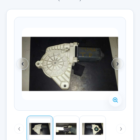
‹
›
‹
›