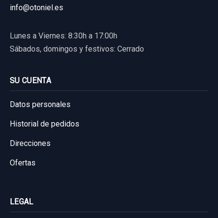
info@otoniel.es
Sin IVA, gastos de envío no incluidos.
Ref:
758239
Garantía 1 año
80,00 €
Lunes a Viernes: 8:30h a 17:00h
Ref:
667959
Consultar por whatsapp
Sábados, domingos y festivos: Cerrado
Sin IVA, gastos de envío no incluidos.
30,00 €
Sin IVA, gastos de envío no incluidos.
SU CUENTA
Consultar por whatsapp
Datos personales
Consultar por whatsapp
Historial de pedidos
Direcciones
Ofertas
LEGAL