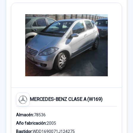
MERCEDES-BENZ CLASE A (W169)
Almacén:
78536
Año fabricación:
2005
Bastidor:
WDD1690071J124275