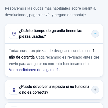
POTENCIOMETRO PEDAL
Resolvemos las dudas más habituales sobre garantía,
POTENCIOMETRO PEDAL usado.
devoluciones, pagos, envío y seguro de montaje.
CINTURON SEGURIDAD DELANTERO DERECHO
MERCEDES-BENZ CLASE A (W169) A 180
CDI EXCLUSIVE...
CINTURON SEGURIDAD DELANTERO
¿Cuánto tiempo de garantía tienen las
DERECHO usado.
piezas usadas?
Garantía 1 año
MERCEDES-BENZ CLASE A (W169) A 180
SERVOFRENO TRW
CDI EXCLUSIVE...
Todas nuestras piezas de desguace cuentan con
Ref:
758312
1
SERVOFRENO TRW usado.
año de garantía
. Cada recambio es revisado antes del
Garantía 1 año
30,00 €
MERCEDES-BENZ CLASE A (W169) A 180
envío para asegurar su correcto funcionamiento.
CDI EXCLUSIVE...
Sin IVA, gastos de envío no incluidos.
Ver condiciones de la garantía
Ref:
757679
Garantía 1 año
50,00 €
Consultar por whatsapp
¿Puedo devolver una pieza si no funciona
Sin IVA, gastos de envío no incluidos.
Ref:
758285
o no es correcta?
40,00 €
Consultar por whatsapp
Sin IVA, gastos de envío no incluidos.