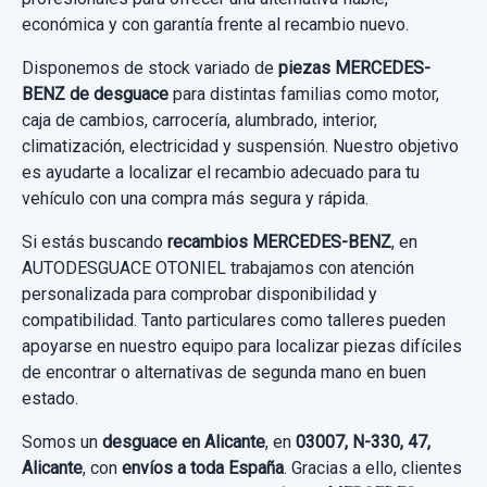
CINTURON SEGURIDAD DELANTERO...
económica y con garantía frente al recambio nuevo.
BARRA ESTABILIZADORA DELANTERA
Garantía 1 año
usado.
Disponemos de stock variado de
piezas MERCEDES-
MERCEDES-BENZ CLASE A (W169) A 180
BARRA ESTABILIZADORA DELANTERA
BENZ de desguace
para distintas familias como motor,
Ref:
664062
OEM:
1695451304
CDI EXCLUSIVE...
usado.
caja de cambios, carrocería, alumbrado, interior,
19,83 €
MERCEDES-BENZ CLASE A (W169) A 180
climatización, electricidad y suspensión. Nuestro objetivo
Garantía 1 año
CDI EXCLUSIVE...
es ayudarte a localizar el recambio adecuado para tu
Sin IVA, gastos de envío no incluidos.
vehículo con una compra más segura y rápida.
Ref:
757680
Garantía 1 año
Si estás buscando
recambios MERCEDES-BENZ
, en
Consultar por whatsapp
50,00 €
AUTODESGUACE OTONIEL trabajamos con atención
Ref:
667959
Sin IVA, gastos de envío no incluidos.
personalizada para comprobar disponibilidad y
30,00 €
compatibilidad. Tanto particulares como talleres pueden
apoyarse en nuestro equipo para localizar piezas difíciles
Sin IVA, gastos de envío no incluidos.
Consultar por whatsapp
de encontrar o alternativas de segunda mano en buen
estado.
Consultar por whatsapp
Somos un
desguace en Alicante
, en
03007, N-330, 47,
Alicante
, con
envíos a toda España
. Gracias a ello, clientes