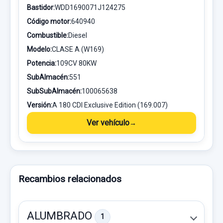
Bastidor:
WDD1690071J124275
Código motor:
640940
Combustible:
Diesel
Modelo:
CLASE A (W169)
Potencia:
109CV 80KW
SubAlmacén:
551
SubSubAlmacén:
100065638
Versión:
A 180 CDI Exclusive Edition (169.007)
Ver vehículo
Recambios relacionados
ALUMBRADO
1