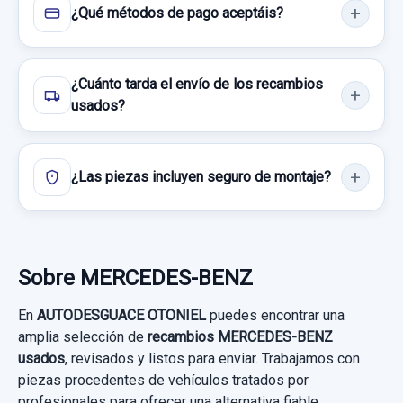
¿Qué métodos de pago aceptáis?
Consultar por whatsapp
¿Cuánto tarda el envío de los recambios
usados?
¿Las piezas incluyen seguro de montaje?
Sobre MERCEDES-BENZ
MANDO LUCES 1695451304 SALPICADERO
En
AUTODESGUACE OTONIEL
puedes encontrar una
MANDO LUCES 1695451304
amplia selección de
recambios MERCEDES-BENZ
SALPICADERO usado.
usados
, revisados y listos para enviar. Trabajamos con
CINTURON SEGURIDAD DELANTERO
MERCEDES-BENZ CLASE A (W169) A 180
piezas procedentes de vehículos tratados por
IZQUIERDO 5P
CDI EXCLUSIVE...
profesionales para ofrecer una alternativa fiable,