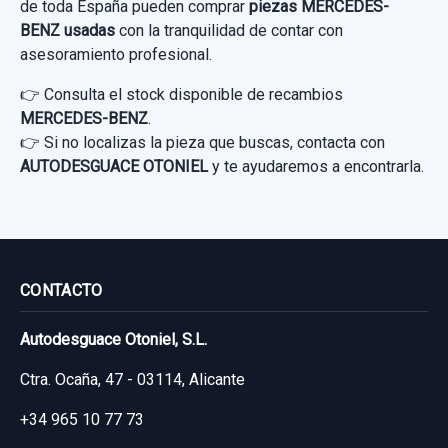
de toda España pueden comprar
piezas MERCEDES-
BENZ usadas
con la tranquilidad de contar con
asesoramiento profesional.
👉 Consulta el stock disponible de recambios
MERCEDES-BENZ
.
👉 Si no localizas la pieza que buscas, contacta con
AUTODESGUACE OTONIEL
y te ayudaremos a encontrarla.
MOTOR LIMPIA DELANTERO A1698200300
MOTOR LIMPIA DELANTERO A1698200300
usado.
CONTACTO
MERCEDES-BENZ CLASE A (W169) A 180
AIRBAG DELANTERO DERECHO
CDI EXCLUSIVE...
Autodesguace Otoniel, S.L.
AIRBAG DELANTERO DERECHO usado.
DISCO FRENO DELANTERO X1
Garantía 1 año
MERCEDES-BENZ CLASE A (W169) A 180
Ctra. Ocaña, 47 - 03114, Alicante
CDI EXCLUSIVE...
DISCO FRENO DELANTERO X1 usado.
Ref:
664065
OEM:
A1698200300
+34 965 10 77 73
MERCEDES-BENZ CLASE A (W169) A 180
Garantía 1 año