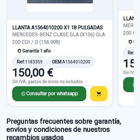
150,00 €
Garantía 1 año
Sin IVA, gastos de envío no incluidos.
Consultar por whatsapp
LLANTA
Ref:
758284
MERCED
LLANTA A1564010200 X1 18 PULGADAS
200 CDI
Consultar por whatsapp
MERCEDES-BENZ CLASE GLA (X156) GLA
25,00 €
200 CDI / D (156.908)
Gar
Sin IVA, gastos de envío no incluidos.
Garantía 1 año
Ref:
1
150
Ref:
1183359
OEM:
A1564010200
Consultar por whatsapp
150,00 €
Sin IVA,
Sin IVA, gastos de envío no incluidos.
C
Consultar por whatsapp
Preguntas frecuentes sobre garantía,
envíos y condiciones de nuestros
recambios usados