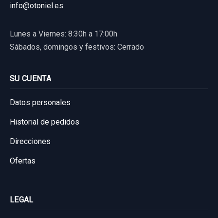
26,44 €
CDI EXCLUSIVE...
info@otoniel.es
Sin IVA, gastos de envío no incluidos.
Ref:
758239
Garantía 1 año
Lunes a Viernes: 8:30h a 17:00h
80,00 €
Sábados, domingos y festivos: Cerrado
Ref:
668266
Consultar por whatsapp
Sin IVA, gastos de envío no incluidos.
20,00 €
SU CUENTA
Sin IVA, gastos de envío no incluidos.
Consultar por whatsapp
Datos personales
Consultar por whatsapp
Historial de pedidos
Direcciones
Ofertas
LEGAL